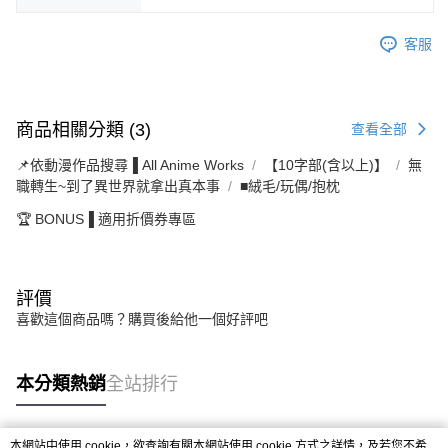
客服
商品相關分類 (3)
查看全部
📌依動漫作品搜尋▐ All Anime Works
【10字部(含以上)】
無
職轉生~到了異世界就拿出真本事
■絨毛/玩偶/抱枕
🏆 BONUS▐ 適用折價券專區
評價
喜歡這個商品嗎？購買後給他一個好評吧
本分類熱銷
全站排行
本網站中使用 cookie，欲查詢有關本網站使用 cookie 方式之詳情，及若您不希