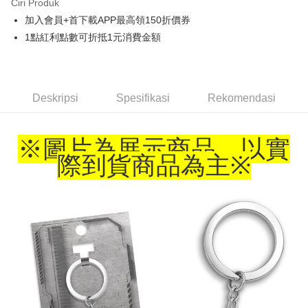
Ciri Produk
Apple Pay
加入會員+首下載APP最高領150折價券
1點紅利點數可折抵1元消費金額
Easy Wallet
Google Pay
Pemindahan ATM
Deskripsi
Spesifikasi
Rekomendasi
Pilihan Penghantaran
※圖片為展示商品，以實
全家取貨付款
際到貨商品為主
※
NT$65/pesanan | Penghantaran percuma untuk pesanan
NT$1,300 atau lebih
付款後全家取貨
NT$65/pesanan | Penghantaran percuma untuk pesanan
NT$1,300 atau lebih
(不開放使用，請勿選取）
NT$9,999/pesanan