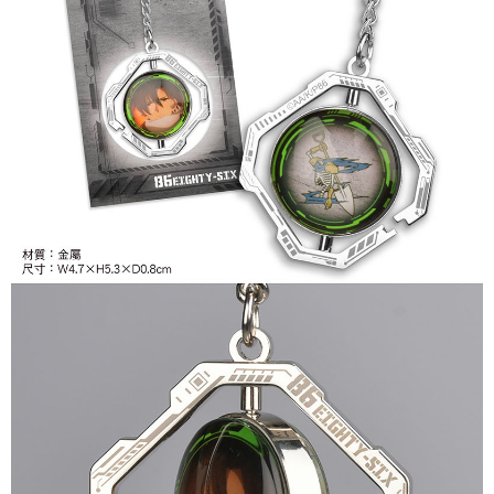
7-11取貨付款
NT$65/pesanan | Penghantaran percuma untuk pesanan
NT$1,300 atau lebih
付款後7-11取貨
NT$65/pesanan | Penghantaran percuma untuk pesanan
NT$1,300 atau lebih
宅配-木棉花樂園專用
NT$100/pesanan | Penghantaran percuma untuk pesanan
NT$1,300 atau lebih
宅配-離島(澎湖/金門/馬祖)-木棉花樂園專用
NT$220/pesanan