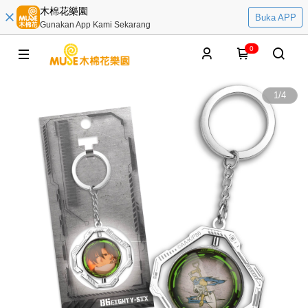
木棉花樂園
Buka APP
Gunakan App Kami Sekarang
0
1
/
4