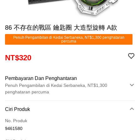
86 不存在的戰區 鑰匙圈 大造型旋轉 A款
Penuh Pengambilan di Kedai Serbaneka, NT$1,300 penghataran
percuma
NT$320
Pembayaran Dan Penghantaran
Penuh Pengambilan di Kedai Serbaneka, NT$1,300
penghataran percuma
Kaedah Pembayaran
Ciri Produk
Kad Kredit (Bayaran Penuh)
No. Produk
Pengambilan di Kedai Serbaneka
9461580
LINE Pay