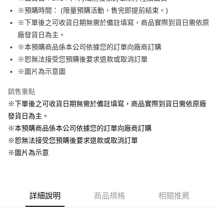
※預購時間： (限量預購活動，售完即提前結束。)
悠遊付
※下單後之可收貨日期無需於備註填寫，商品實際到貨日需依原
Google Pay
廠發貨日為主。
※本預購商品係本公司依據您的訂單向廠商訂購
ATM付款
※恕無法接受您預購後要求退款或取消訂單
貨到付款
※圖片為示意圖
銷售重點
運送方式
※下單後之可收貨日期無需於備註填寫，商品實際到貨日需依原廠
全家取貨付款
發貨日為主。
每筆NT$65，滿NT$1,300(含以上)免運費
※本預購商品係本公司依據您的訂單向廠商訂購
付款後全家取貨
※恕無法接受您預購後要求退款或取消訂單
每筆NT$65，滿NT$1,300(含以上)免運費
※圖片為示意
(不開放使用，請勿選取）
每筆NT$9,999
詳細說明
商品規格
相關推薦
7-11取貨付款
每筆NT$65，滿NT$1,300(含以上)免運費