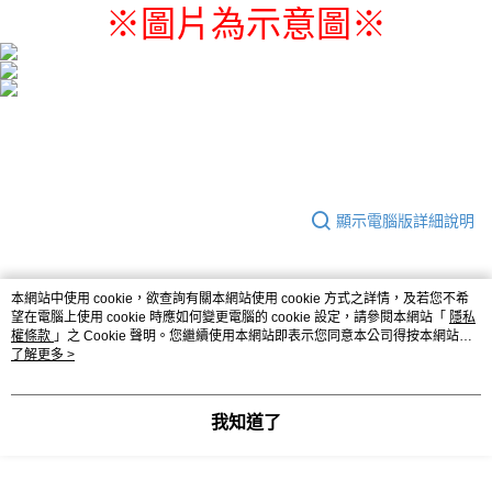
※圖片為示意圖
※
付款後7-11取貨
每筆NT$65，滿NT$1,300(含以上)免運費
宅配-木棉花樂園專用
每筆NT$100，滿NT$1,300(含以上)免運費
宅配-離島(澎湖/金門/馬祖)-木棉花樂園專用
每筆NT$220
顯示電腦版詳細說明
黑貓宅配-貨到付款
每筆NT$150
商品規格
本網站中使用 cookie，欲查詢有關本網站使用 cookie 方式之詳情，及若您不希
望在電腦上使用 cookie 時應如何變更電腦的 cookie 設定，請參閱本網站「
隱私
權條款
」之 Cookie 聲明。您繼續使用本網站即表示您同意本公司得按本網站使
材質
已塗裝靜態完成品
用條款之 Cookie 聲明使用 cookie。
了解更多 >
客服
我知道了
商品相關分類 (2)