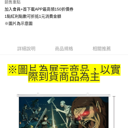
銷售重點
悠遊付
加入會員+首下載APP最高領150折價券
1點紅利點數可折抵1元消費金額
Google Pay
※圖片為示意圖
ATM付款
貨到付款
詳細說明
商品規格
相關推薦
運送方式
宅配-木棉花樂園專用
※圖片為展示商品，以實
每筆NT$100，滿NT$1,300(含以上)免運費
際到貨商品為主
宅配-離島(澎湖/金門/馬祖)-木棉花樂園專用
每筆NT$220
黑貓宅配-貨到付款
每筆NT$150