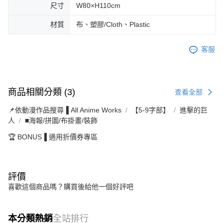
尺寸
W80×H110cm
材質
布、塑膠/Cloth、Plastic
客服
商品相關分類 (3)
查看全部
📌依動漫作品搜尋▐ All Anime Works
【5-9字部】
進擊的巨
人
■海報/拼圖/布掛畫/裝飾
🏆 BONUS▐ 適用折價券專區
評價
喜歡這個商品嗎？購買後給他一個好評吧
本分類熱銷
全站排行