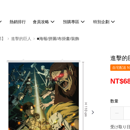
熱銷排行
會員攻略
預購專區
特別企劃
部】
進擊的巨人
■海報/拼圖/布掛畫/裝飾
進擊的巨
自宅配送 N
NT$6
数量
受け取り