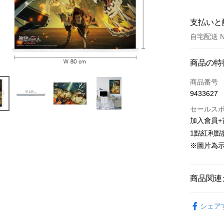
支払いと
自宅配送 N
お支払い
商品の特
クレジット
商品番号
9433627
LINE Pay
セールス
Apple Pay
加入會員+
1點紅利點
Easy Walle
※圖片為
Google Pa
ATM払い
商品関連
代金引換
📌依動漫作品
シェア
人
■海
配送方法