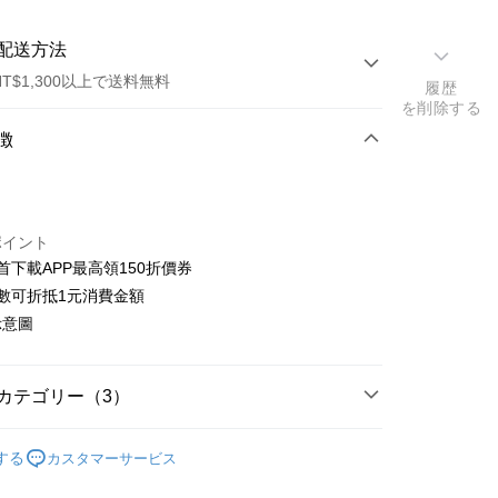
配送方法
T$1,300以上で送料無料
履歴
を削除する
方法
徴
カード1回払い
ポイント
首下載APP最高領150折價券
數可折抵1元消費金額
t
示意圖
y
カテゴリー（3）
搜尋▐ All Anime Works
【5-9字部】
進擊的巨
する
カスタマーサービス
報/拼圖/布掛畫/裝飾