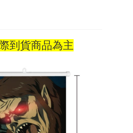
US▐ 適用折價券專區
花樂園專用
專區⭐
$100、NT$1,300以上で送料無料
(澎湖/金門/馬祖)-木棉花樂園專用
$220
際到貨商品為主
貨到付款
$150