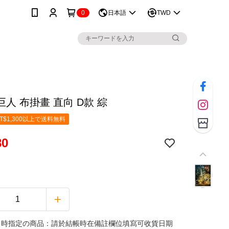
0
日本語
TWD
人 布掛畫 直向 D款 綜
T$1,300以上で送料無料
80
日時指定の商品：請於結帳時在備註欄位填寫可收貨日期