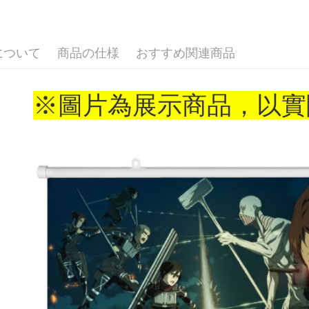
🏆 BON
宅配-木棉
⭐現貨商品
配送毎にNT
について
商品の仕様
おすすめ関連商品
宅配-離島
配送毎にNT
※圖片為展示商品，以實
黑貓宅配-
配送毎にNT