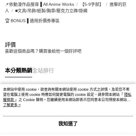
📌依動漫作品搜尋▐ All Anime Works
【5-9字部】
進擊的巨
人
■文具/吊飾/紙製/胸章/壓克力立牌/掛繩
🏆 BONUS▐ 適用折價券專區
評價
喜歡這個商品嗎？購買後給他一個好評吧
本分類熱銷
全站排行
本網站中使用 cookie，欲查詢有關本網站使用 cookie 方式之詳情，及若您不希
熱門標籤
望在電腦上使用 cookie 時應如何變更電腦的 cookie 設定，請參閱本網站「
隱私
權條款
」之 Cookie 聲明。您繼續使用本網站即表示您同意本公司得按本網站使
用條款之 Cookie 聲明使用 cookie。
了解更多 >
我知道了