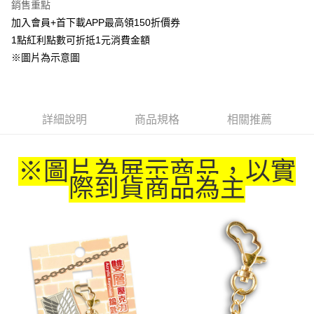
銷售重點
Apple Pay
加入會員+首下載APP最高領150折價券
1點紅利點數可折抵1元消費金額
悠遊付
※圖片為示意圖
Google Pay
ATM付款
詳細說明
商品規格
相關推薦
貨到付款
運送方式
※圖片為展示商品，以實
際到貨商品為主
全家取貨付款
每筆NT$65，滿NT$1,300(含以上)免運費
付款後全家取貨
每筆NT$65，滿NT$1,300(含以上)免運費
(不開放使用，請勿選取）
每筆NT$9,999