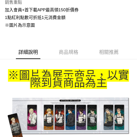
銷售重點
Apple Pay
加入會員+首下載APP最高領150折價券
1點紅利點數可折抵1元消費金額
悠遊付
※圖片為示意圖
Google Pay
ATM付款
詳細說明
商品規格
相關推薦
貨到付款
運送方式
※圖片為展示商品，以實
全家取貨付款
際到貨商品為主
每筆NT$65，滿NT$1,300(含以上)免運費
付款後全家取貨
每筆NT$65，滿NT$1,300(含以上)免運費
(不開放使用，請勿選取）
每筆NT$9,999