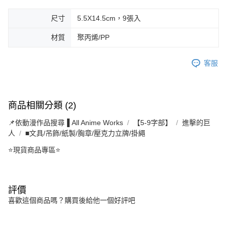
尺寸
5.5X14.5cm，9張入
材質
聚丙烯/PP
客服
商品相關分類 (2)
📌依動漫作品搜尋▐ All Anime Works
【5-9字部】
進擊的巨
人
■文具/吊飾/紙製/胸章/壓克力立牌/掛繩
⭐現貨商品專區⭐
評價
喜歡這個商品嗎？購買後給他一個好評吧