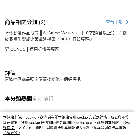
商品相關分類 (3)
查看全部
📌依動漫作品搜尋▐ All Anime Works
【10字部(含以上)】
關
於我轉生變成史萊姆這檔事
■🇯🇵日貨專區✈
🏆 BONUS▐ 適用折價券專區
評價
喜歡這個商品嗎？購買後給他一個好評吧
本分類熱銷
全站排行
本網站中使用 cookie，欲查詢有關本網站使用 cookie 方式之詳情，及若您不希
熱門標籤
望在電腦上使用 cookie 時應如何變更電腦的 cookie 設定，請參閱本網站「
隱私
權條款
」之 Cookie 聲明。您繼續使用本網站即表示您同意本公司得按本網站使
用條款之 Cookie 聲明使用 cookie。
了解更多 >