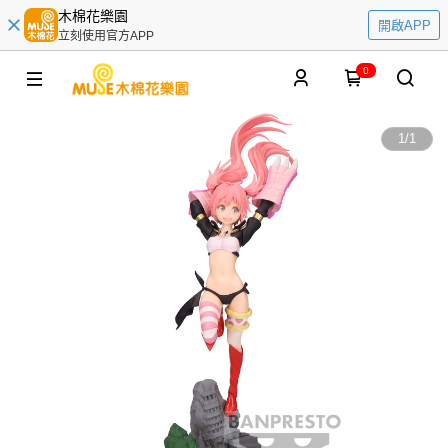
木棉花樂園
開啟APP
立刻使用官方APP
0
1
/
1