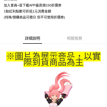
Apple Pay
加入會員+首下載APP最高領150折價券
1點紅利點數可折抵1元消費金額
悠遊付
(特殊/預購商品可積分 但不可使用折價券)
Google Pay
ATM付款
詳細說明
相關推薦
貨到付款
運送方式
※圖片為展示商品，以實
全家取貨付款
際到貨商品為主
每筆NT$65，滿NT$1,300(含以上)免運費
付款後全家取貨
每筆NT$65，滿NT$1,300(含以上)免運費
(不開放使用，請勿選取）
每筆NT$9,999
7-11取貨付款