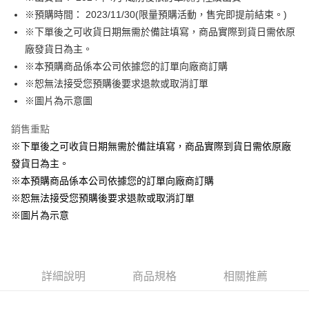
※預購時間： 2023/11/30(限量預購活動，售完即提前結束。)
悠遊付
※下單後之可收貨日期無需於備註填寫，商品實際到貨日需依原
Google Pay
廠發貨日為主。
※本預購商品係本公司依據您的訂單向廠商訂購
ATM付款
※恕無法接受您預購後要求退款或取消訂單
貨到付款
※圖片為示意圖
銷售重點
運送方式
※下單後之可收貨日期無需於備註填寫，商品實際到貨日需依原廠
全家取貨付款
發貨日為主。
每筆NT$65，滿NT$1,300(含以上)免運費
※本預購商品係本公司依據您的訂單向廠商訂購
付款後全家取貨
※恕無法接受您預購後要求退款或取消訂單
每筆NT$65，滿NT$1,300(含以上)免運費
※圖片為示意
(不開放使用，請勿選取）
每筆NT$9,999
詳細說明
商品規格
相關推薦
7-11取貨付款
每筆NT$65，滿NT$1,300(含以上)免運費