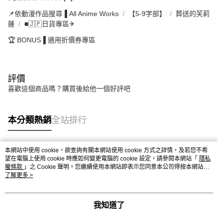
📌依動漫作品搜尋▐ All Anime Works
【5-9字部】
葬送的芙莉
蓮
■🇯🇵日貨專區✈
🏆 BONUS▐ 適用折價券專區
評價
喜歡這個商品嗎？購買後給他一個好評吧
本分類熱銷
全站排行
本網站中使用 cookie，欲查詢有關本網站使用 cookie 方式之詳情，及若您不希
熱門標籤
望在電腦上使用 cookie 時應如何變更電腦的 cookie 設定，請參閱本網站「
隱私
權條款
」之 Cookie 聲明。您繼續使用本網站即表示您同意本公司得按本網站使
用條款之 Cookie 聲明使用 cookie。
了解更多 >
我知道了