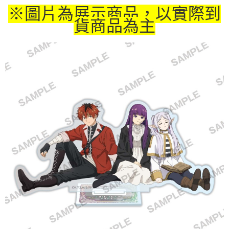
※圖片為展示商品，以實際到
付款後7-11取貨
貨商品為主
每筆NT$65，滿NT$1,300(含以上)免運費
宅配-木棉花樂園專用
每筆NT$100，滿NT$1,300(含以上)免運費
宅配-離島(澎湖/金門/馬祖)-木棉花樂園專用
每筆NT$220
黑貓宅配-貨到付款
每筆NT$150