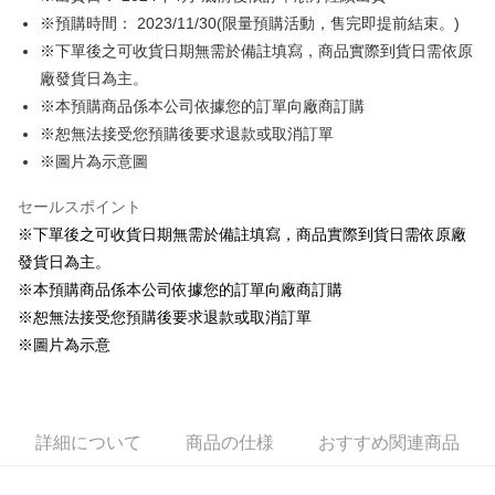
※預購時間： 2023/11/30(限量預購活動，售完即提前結束。)
Easy Wallet
※下單後之可收貨日期無需於備註填寫，商品實際到貨日需依原
Google Pay
廠發貨日為主。
※本預購商品係本公司依據您的訂單向廠商訂購
ATM払い
※恕無法接受您預購後要求退款或取消訂單
代金引換
※圖片為示意圖
配送方法
セールスポイント
※下單後之可收貨日期無需於備註填寫，商品實際到貨日需依原廠
全家取貨付款
發貨日為主。
配送毎にNT$65、NT$1,300以上で送料無料
※本預購商品係本公司依據您的訂單向廠商訂購
付款後全家取貨
※恕無法接受您預購後要求退款或取消訂單
配送毎にNT$65、NT$1,300以上で送料無料
※圖片為示意
(不開放使用，請勿選取）
配送毎にNT$9,999
詳細について
商品の仕様
おすすめ関連商品
7-11取貨付款
配送毎にNT$65、NT$1,300以上で送料無料