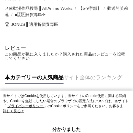
📌依動漫作品搜尋▐ All Anime Works
【5-9字部】
葬送的芙莉
蓮
■🇯🇵日貨專區✈
🏆 BONUS▐ 適用折價券專區
レビュー
この商品が気に入りましたか？購入された商品のレビューを投稿
してください
本カテゴリーの人気商品
サイト全体のランキング
当サイトではCookieを使用しています。当サイトのCookie使用に関する詳細
人気タグ
や、Cookieを無効にしたい場合のブラウザでの設定方法については、当サイト
「
プライバシーポリシー
」のCookieポリシーをご参照ください。お客さま
が、当サイトを引き続き使用される場合、当社がサイト利用規約のCookieポリ
詳しく見る >
シーに基づいてCookieを使用することに同意したものとみなします。
分かりました