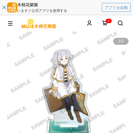
木棉花樂園
アプリを起動
いますぐ公式アプリを使用する
0
1
/
3