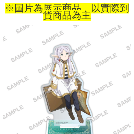
※圖片為展示商品，以實際到
付款後7-11取貨
貨商品為主
配送毎にNT$65、NT$1,300以上で送料無料
宅配-木棉花樂園專用
配送毎にNT$100、NT$1,300以上で送料無料
宅配-離島(澎湖/金門/馬祖)-木棉花樂園專用
配送毎にNT$220
黑貓宅配-貨到付款
配送毎にNT$150