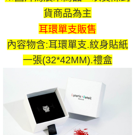
付款後7-11取貨
貨商品為主
每筆NT$65，滿NT$1,300(含以上)免運費
耳環單支販售
宅配-木棉花樂園專用
每筆NT$100，滿NT$1,300(含以上)免運費
內容物含:耳環單支.紋身貼紙
宅配-離島(澎湖/金門/馬祖)-木棉花樂園專用
每筆NT$220
一張(32*42MM).禮盒
黑貓宅配-貨到付款
每筆NT$150