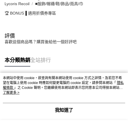
Lycoris Recoil
■服飾/帽襪/鞋/飾品/雨具/巾
🏆 BONUS▐ 適用折價券專區
評價
喜歡這個商品嗎？購買後給他一個好評吧
本分類熱銷
全站排行
本網站中使用 cookie，欲查詢有關本網站使用 cookie 方式之詳情，及若您不希
熱門標籤
望在電腦上使用 cookie 時應如何變更電腦的 cookie 設定，請參閱本網站「
隱私
權條款
」之 Cookie 聲明。您繼續使用本網站即表示您同意本公司得按本網站使
用條款之 Cookie 聲明使用 cookie。
了解更多 >
我知道了