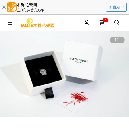
木棉花樂園
開啟APP
立刻使用官方APP
0
1
/
1