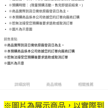
※預購時間： (限量預購活動，售完即提前結束。)
悠遊付
※商品實際到貨日需依原廠發貨日為主。
Google Pay
※本預購商品係本公司依據您的訂單向廠商訂購
※恕無法接受您預購後要求退款或取消訂單
ATM付款
※圖片為示意圖
貨到付款
銷售重點
※商品實際到貨日需依原廠發貨日為主。
運送方式
※本預購商品係本公司依據您的訂單向廠商訂購
全家取貨付款
※恕無法接受您預購後要求退款或取消訂單
每筆NT$65，滿NT$1,300(含以上)免運費
※圖片為示意
付款後全家取貨
每筆NT$65，滿NT$1,300(含以上)免運費
(不開放使用，請勿選取）
詳細說明
商品規格
相關推薦
每筆NT$9,999
7-11取貨付款
※圖片為展示商品，以實際到
每筆NT$65，滿NT$1,300(含以上)免運費