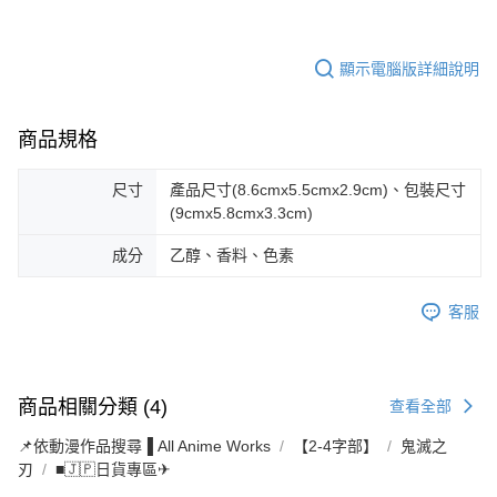
顯示電腦版詳細說明
商品規格
尺寸
產品尺寸(8.6cmx5.5cmx2.9cm)、包裝尺寸
(9cmx5.8cmx3.3cm)
成分
乙醇、香料、色素
客服
商品相關分類 (4)
查看全部
📌依動漫作品搜尋▐ All Anime Works
【2-4字部】
鬼滅之
刃
■🇯🇵日貨專區✈