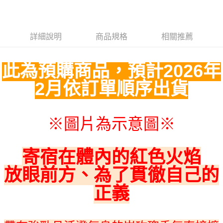
每筆NT$65，滿NT$1,300(含以上)免運費
(不開放使用，請勿選取）
詳細說明
商品規格
相關推薦
每筆NT$9,999
7-11取貨付款
此為預購商品，預計2026年
每筆NT$65，滿NT$1,300(含以上)免運費
2月依訂單順序出貨
付款後7-11取貨
每筆NT$65，滿NT$1,300(含以上)免運費
宅配-木棉花樂園專用
※圖片為示意圖
※
每筆NT$100，滿NT$1,300(含以上)免運費
寄宿在體內的紅色火焰
宅配-離島(澎湖/金門/馬祖)-木棉花樂園專用
每筆NT$220
放眼前方、為了貫徹自己的
黑貓宅配-貨到付款
正義
每筆NT$150