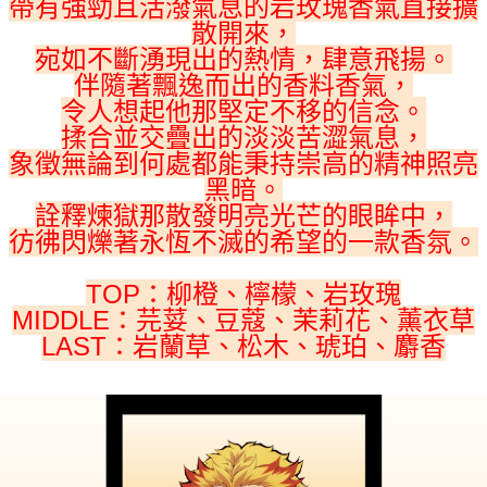
帶有強勁且活潑氣息的岩玫瑰香氣直接擴
散開來，
宛如不斷湧現出的熱情，肆意飛揚。
伴隨著飄逸而出的香料香氣，
令人想起他那堅定不移的信念。
揉合並交疊出的淡淡苦澀氣息，
象徵無論到何處都能秉持崇高的精神照亮
黑暗。
詮釋煉獄那散發明亮光芒的眼眸中，
彷彿閃爍著永恆不滅的希望的一款香氛。
TOP：柳橙、檸檬、岩玫瑰
MIDDLE：芫荽、豆蔻、茉莉花、薰衣草
LAST：岩蘭草、松木、琥珀、麝香