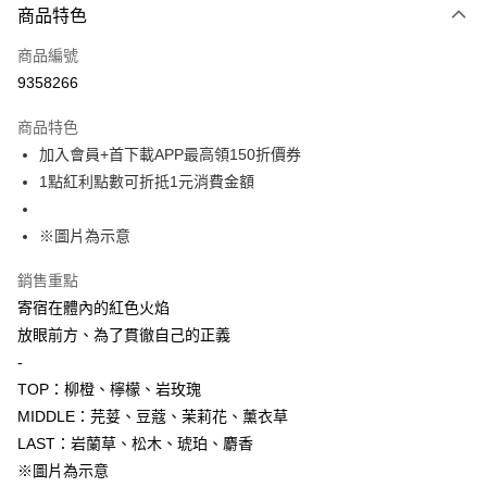
商品特色
信用卡一次付款
商品編號
超商取貨付款
9358266
LINE Pay
商品特色
Apple Pay
加入會員+首下載APP最高領150折價券
1點紅利點數可折抵1元消費金額
悠遊付
Google Pay
※圖片為示意
ATM付款
銷售重點
寄宿在體內的紅色火焰
貨到付款
放眼前方、為了貫徹自己的正義
-
運送方式
TOP：柳橙、檸檬、岩玫瑰
全家取貨付款
MIDDLE：芫荽、豆蔻、茉莉花、薰衣草
每筆NT$65，滿NT$1,300(含以上)免運費
LAST：岩蘭草、松木、琥珀、麝香
付款後全家取貨
※圖片為示意