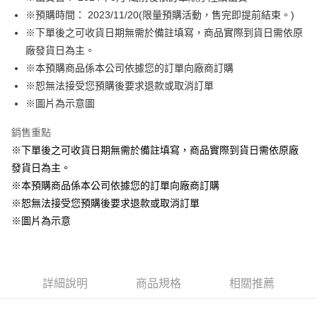
※預購時間： 2023/11/20(限量預購活動，售完即提前結束。)
悠遊付
※下單後之可收貨日期無需於備註填寫，商品實際到貨日需依原
Google Pay
廠發貨日為主。
※本預購商品係本公司依據您的訂單向廠商訂購
ATM付款
※恕無法接受您預購後要求退款或取消訂單
貨到付款
※圖片為示意圖
銷售重點
運送方式
※下單後之可收貨日期無需於備註填寫，商品實際到貨日需依原廠
全家取貨付款
發貨日為主。
每筆NT$65，滿NT$1,300(含以上)免運費
※本預購商品係本公司依據您的訂單向廠商訂購
付款後全家取貨
※恕無法接受您預購後要求退款或取消訂單
每筆NT$65，滿NT$1,300(含以上)免運費
※圖片為示意
(不開放使用，請勿選取）
每筆NT$9,999
詳細說明
商品規格
相關推薦
7-11取貨付款
每筆NT$65，滿NT$1,300(含以上)免運費