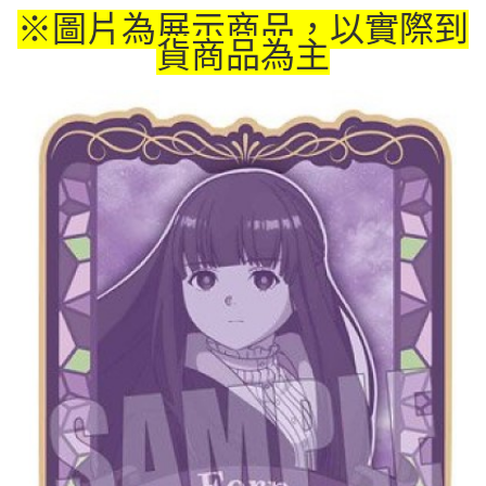
※圖片為展示商品，以實際到
付款後7-11取貨
貨商品為主
每筆NT$65，滿NT$1,300(含以上)免運費
宅配-木棉花樂園專用
每筆NT$100，滿NT$1,300(含以上)免運費
宅配-離島(澎湖/金門/馬祖)-木棉花樂園專用
每筆NT$220
黑貓宅配-貨到付款
每筆NT$150