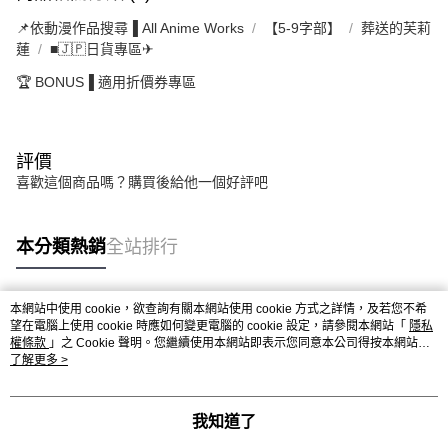
📌依動漫作品搜尋▐ All Anime Works
【5-9字部】
葬送的芙莉
蓮
■🇯🇵日貨專區✈
🏆 BONUS▐ 適用折價券專區
評價
喜歡這個商品嗎？購買後給他一個好評吧
本分類熱銷
全站排行
本網站中使用 cookie，欲查詢有關本網站使用 cookie 方式之詳情，及若您不希
熱門標籤
望在電腦上使用 cookie 時應如何變更電腦的 cookie 設定，請參閱本網站「
隱私
權條款
」之 Cookie 聲明。您繼續使用本網站即表示您同意本公司得按本網站使
用條款之 Cookie 聲明使用 cookie。
了解更多 >
我知道了