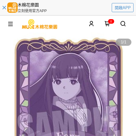
木棉花樂園
開啟APP
立刻使用官方APP
0
1
/
1