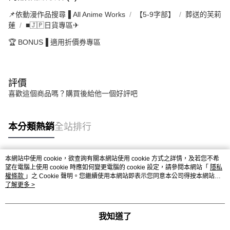
📌依動漫作品搜尋▐ All Anime Works
【5-9字部】
葬送的芙莉
蓮
■🇯🇵日貨專區✈
🏆 BONUS▐ 適用折價券專區
評價
喜歡這個商品嗎？購買後給他一個好評吧
本分類熱銷
全站排行
本網站中使用 cookie，欲查詢有關本網站使用 cookie 方式之詳情，及若您不希
熱門標籤
望在電腦上使用 cookie 時應如何變更電腦的 cookie 設定，請參閱本網站「
隱私
權條款
」之 Cookie 聲明。您繼續使用本網站即表示您同意本公司得按本網站使
用條款之 Cookie 聲明使用 cookie。
了解更多 >
我知道了