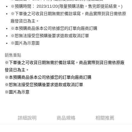
※預購時間： 2023/11/20(限量預購活動，售完即提前結束。)
悠遊付
※下單後之可收貨日期無需於備註填寫，商品實際到貨日需依原
Google Pay
廠發貨日為主。
※本預購商品係本公司依據您的訂單向廠商訂購
ATM付款
※恕無法接受您預購後要求退款或取消訂單
貨到付款
※圖片為示意圖
銷售重點
運送方式
※下單後之可收貨日期無需於備註填寫，商品實際到貨日需依原廠
全家取貨付款
發貨日為主。
每筆NT$65，滿NT$1,300(含以上)免運費
※本預購商品係本公司依據您的訂單向廠商訂購
付款後全家取貨
※恕無法接受您預購後要求退款或取消訂單
每筆NT$65，滿NT$1,300(含以上)免運費
※圖片為示意
(不開放使用，請勿選取）
每筆NT$9,999
詳細說明
商品規格
相關推薦
7-11取貨付款
每筆NT$65，滿NT$1,300(含以上)免運費