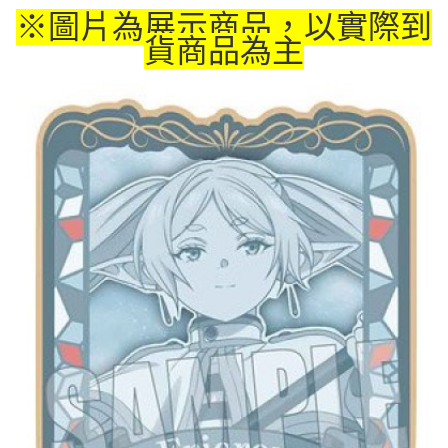
※圖片為展示商品，以實際到
付款後7-11取貨
貨商品為主
每筆NT$65，滿NT$1,300(含以上)免運費
宅配-木棉花樂園專用
每筆NT$100，滿NT$1,300(含以上)免運費
宅配-離島(澎湖/金門/馬祖)-木棉花樂園專用
每筆NT$220
黑貓宅配-貨到付款
每筆NT$150