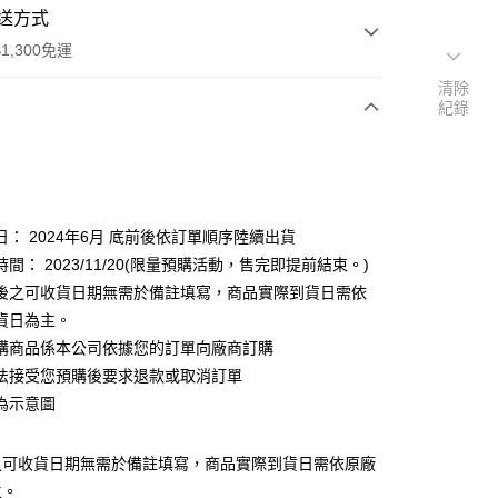
送方式
1,300免運
清除
紀錄
次付款
付款
日： 2024年6月 底前後依訂單順序陸續出貨
間： 2023/11/20(限量預購活動，售完即提前結束。)
後之可收貨日期無需於備註填寫，商品實際到貨日需依
貨日為主。
購商品係本公司依據您的訂單向廠商訂購
y
法接受您預購後要求退款或取消訂單
為示意圖
之可收貨日期無需於備註填寫，商品實際到貨日需依原廠
主。