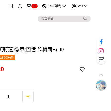
0
中文 (繁體)
TWD
莉蓮 徽章(回憶 欣梅爾B) JP
1,300免運
30