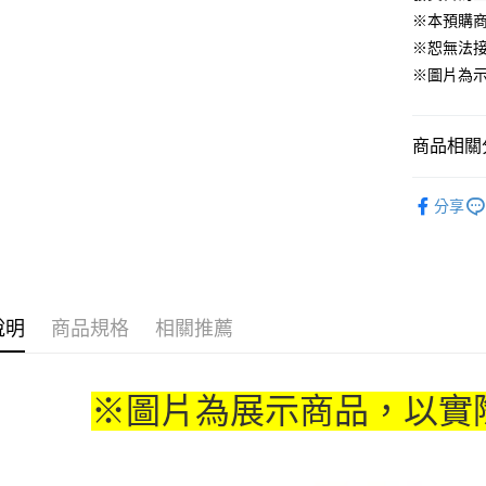
運送方式
※本預購
※恕無法
全家取貨
※圖片為
每筆NT$6
付款後全
商品相關分
每筆NT$6
📌依動漫作品
(不開放使
分享
莉蓮
■
每筆NT$9,
🏆 BON
7-11取貨
🇯🇵日貨
每筆NT$6
說明
商品規格
相關推薦
付款後7-1
每筆NT$6
宅配-木棉
※圖片為展示商品，以實
每筆NT$1
宅配-離島