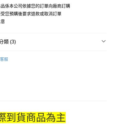
商品係本公司依據您的訂單向廠商訂購
接受您預購後要求退款或取消訂單
付款
示意
5，滿NT$1,300(含以上)免運費
家取貨
類 (3)
5，滿NT$1,300(含以上)免運費
搜尋▐ All Anime Works
【5-9字部】
葬送的芙
用，請勿選取）
客服
🇯🇵日貨專區✈
999
US▐ 適用折價券專區
付款
專區(現貨+預購)✈
5，滿NT$1,300(含以上)免運費
1取貨
5，滿NT$1,300(含以上)免運費
花樂園專用
際到貨商品為主
00，滿NT$1,300(含以上)免運費
(澎湖/金門/馬祖)-木棉花樂園專用