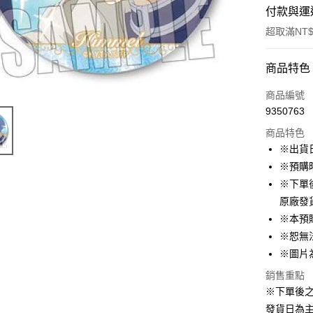
付款與運
超取滿NT$
付款方式
商品特色
信用卡一
商品編號
9350763
超商取貨
商品特色
LINE Pay
※出貨
※預購時
Apple Pay
※下單
悠遊付
原廠發
※本預
Google Pa
※恕無
ATM付款
※圖片
貨到付款
銷售重點
※下單後
發貨日為