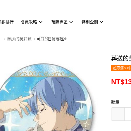
熱銷排行
會員攻略
預購專區
特別企劃
】
葬送的芙莉蓮
■🇯🇵日貨專區✈
葬送的芙
超取滿NT$
NT$1
數量