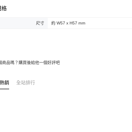
規格
尺寸
約 W57 x H57 mm
個商品嗎？購買後給他一個好評吧
熱銷
全站排行