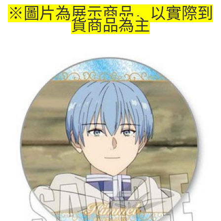
※圖片為展示商品，以實際到
付款後7-11取貨
貨商品為主
每笔NT$65，满NT$1,300(含以上)免运费
宅配-木棉花樂園專用
每笔NT$100，满NT$1,300(含以上)免运费
宅配-離島(澎湖/金門/馬祖)-木棉花樂園專用
每笔NT$220
黑貓宅配-貨到付款
每笔NT$150