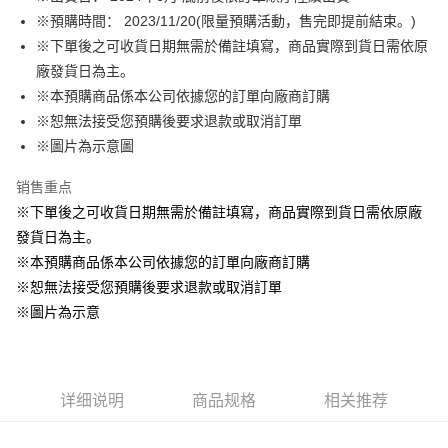
※預購時間： 2023/11/20(限量預購活動，售完即提前結束。)
悠遊付
※下單後之可收貨日期無需於備註填寫，商品實際到貨日需依原
Google Pay
廠發貨日為主。
※本預購商品係本公司依據您的訂單向廠商訂購
ATM付款
※恕無法接受您預購後要求退款或取消訂單
货到付款
※圖片為示意圖
销售重点
运送方式
※下單後之可收貨日期無需於備註填寫，商品實際到貨日需依原廠
全家取貨付款
發貨日為主。
每笔NT$65，满NT$1,300(含以上)免运费
※本預購商品係本公司依據您的訂單向廠商訂購
付款後全家取貨
※恕無法接受您預購後要求退款或取消訂單
每笔NT$65，满NT$1,300(含以上)免运费
※圖片為示意
(不開放使用，請勿選取）
每笔NT$9,999
详细说明
商品规格
相关推荐
7-11取貨付款
每笔NT$65，满NT$1,300(含以上)免运费