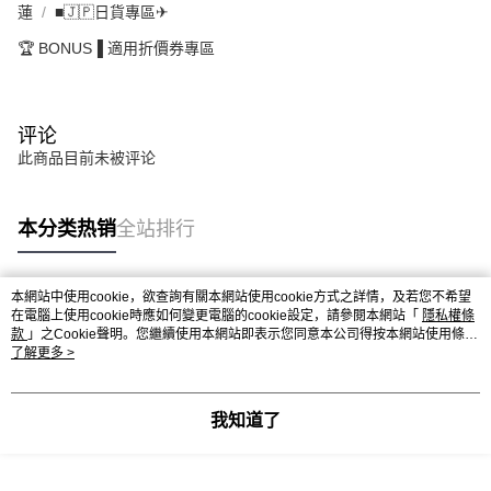
蓮
■🇯🇵日貨專區✈
🏆 BONUS▐ 適用折價券專區
评论
此商品目前未被评论
本分类热销
全站排行
本網站中使用cookie，欲查詢有關本網站使用cookie方式之詳情，及若您不希望
热门标签
在電腦上使用cookie時應如何變更電腦的cookie設定，請參閱本網站「
隱私權條
款
」之Cookie聲明。您繼續使用本網站即表示您同意本公司得按本網站使用條款
之Cookie聲明使用cookie。
了解更多 >
我知道了