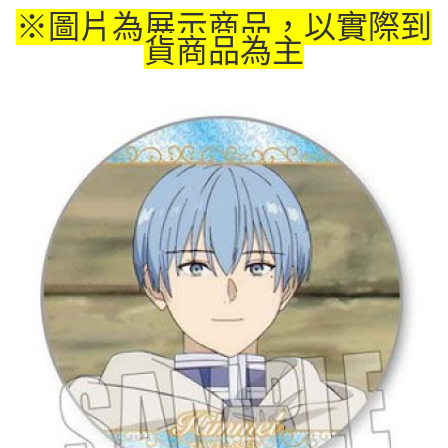
※圖片為展示商品，以實際到
付款後7-11取貨
貨商品為主
每筆NT$65，滿NT$1,300(含以上)免運費
宅配-木棉花樂園專用
每筆NT$100，滿NT$1,300(含以上)免運費
宅配-離島(澎湖/金門/馬祖)-木棉花樂園專用
每筆NT$220
黑貓宅配-貨到付款
每筆NT$150