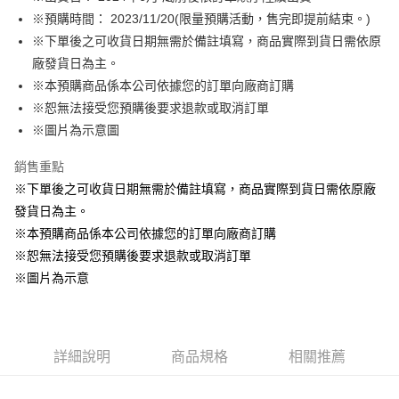
※預購時間： 2023/11/20(限量預購活動，售完即提前結束。)
悠遊付
※下單後之可收貨日期無需於備註填寫，商品實際到貨日需依原
Google Pay
廠發貨日為主。
※本預購商品係本公司依據您的訂單向廠商訂購
ATM付款
※恕無法接受您預購後要求退款或取消訂單
貨到付款
※圖片為示意圖
銷售重點
運送方式
※下單後之可收貨日期無需於備註填寫，商品實際到貨日需依原廠
全家取貨付款
發貨日為主。
每筆NT$65，滿NT$1,300(含以上)免運費
※本預購商品係本公司依據您的訂單向廠商訂購
付款後全家取貨
※恕無法接受您預購後要求退款或取消訂單
每筆NT$65，滿NT$1,300(含以上)免運費
※圖片為示意
(不開放使用，請勿選取）
每筆NT$9,999
詳細說明
商品規格
相關推薦
7-11取貨付款
每筆NT$65，滿NT$1,300(含以上)免運費