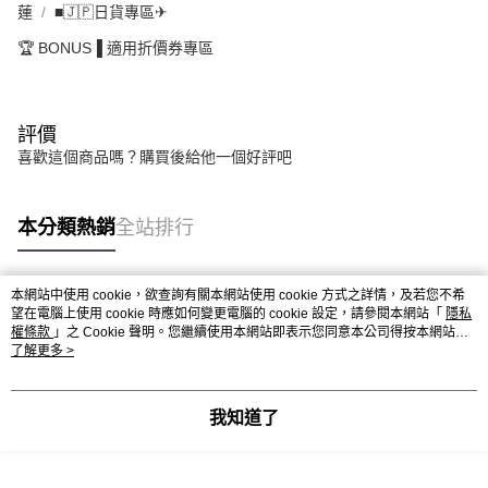
蓮
■🇯🇵日貨專區✈
🏆 BONUS▐ 適用折價券專區
評價
喜歡這個商品嗎？購買後給他一個好評吧
本分類熱銷
全站排行
本網站中使用 cookie，欲查詢有關本網站使用 cookie 方式之詳情，及若您不希
熱門標籤
望在電腦上使用 cookie 時應如何變更電腦的 cookie 設定，請參閱本網站「
隱私
權條款
」之 Cookie 聲明。您繼續使用本網站即表示您同意本公司得按本網站使
用條款之 Cookie 聲明使用 cookie。
了解更多 >
我知道了