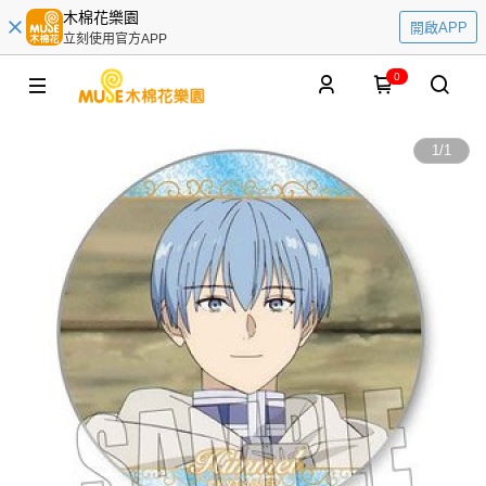
木棉花樂園
開啟APP
立刻使用官方APP
0
1
/
1