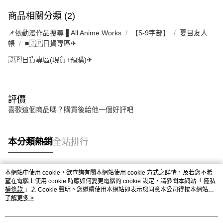
商品相關分類 (2)
📌依動漫作品搜尋▐ All Anime Works
【5-9字部】
夏目友人
帳
■🇯🇵日貨專區✈
🇯🇵日貨專區(現貨+預購)✈
評價
喜歡這個商品嗎？購買後給他一個好評吧
本分類熱銷
全站排行
本網站中使用 cookie，欲查詢有關本網站使用 cookie 方式之詳情，及若您不希
熱門標籤
望在電腦上使用 cookie 時應如何變更電腦的 cookie 設定，請參閱本網站「
隱私
權條款
」之 Cookie 聲明。您繼續使用本網站即表示您同意本公司得按本網站使
用條款之 Cookie 聲明使用 cookie。
了解更多 >