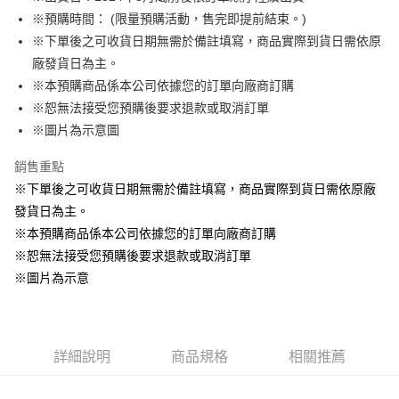
※預購時間： (限量預購活動，售完即提前結束。)
悠遊付
※下單後之可收貨日期無需於備註填寫，商品實際到貨日需依原
Google Pay
廠發貨日為主。
※本預購商品係本公司依據您的訂單向廠商訂購
ATM付款
※恕無法接受您預購後要求退款或取消訂單
貨到付款
※圖片為示意圖
銷售重點
運送方式
※下單後之可收貨日期無需於備註填寫，商品實際到貨日需依原廠
全家取貨付款
發貨日為主。
每筆NT$65，滿NT$1,300(含以上)免運費
※本預購商品係本公司依據您的訂單向廠商訂購
付款後全家取貨
※恕無法接受您預購後要求退款或取消訂單
每筆NT$65，滿NT$1,300(含以上)免運費
※圖片為示意
(不開放使用，請勿選取）
每筆NT$9,999
詳細說明
商品規格
相關推薦
7-11取貨付款
每筆NT$65，滿NT$1,300(含以上)免運費