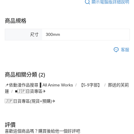
顯示電腦版詳細說明
商品規格
尺寸
300mm
客服
商品相關分類 (2)
📌依動漫作品搜尋▐ All Anime Works
【5-9字部】
葬送的芙莉
蓮
■🇯🇵日貨專區✈
🇯🇵日貨專區(現貨+預購)✈
評價
喜歡這個商品嗎？購買後給他一個好評吧