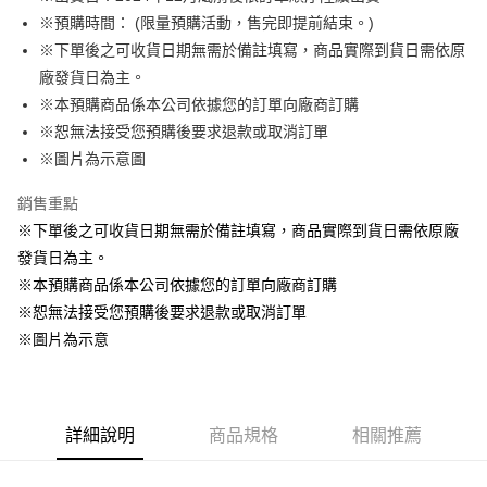
※預購時間： (限量預購活動，售完即提前結束。)
悠遊付
※下單後之可收貨日期無需於備註填寫，商品實際到貨日需依原
Google Pay
廠發貨日為主。
※本預購商品係本公司依據您的訂單向廠商訂購
ATM付款
※恕無法接受您預購後要求退款或取消訂單
貨到付款
※圖片為示意圖
銷售重點
運送方式
※下單後之可收貨日期無需於備註填寫，商品實際到貨日需依原廠
全家取貨付款
發貨日為主。
每筆NT$65，滿NT$1,300(含以上)免運費
※本預購商品係本公司依據您的訂單向廠商訂購
付款後全家取貨
※恕無法接受您預購後要求退款或取消訂單
每筆NT$65，滿NT$1,300(含以上)免運費
※圖片為示意
(不開放使用，請勿選取）
每筆NT$9,999
詳細說明
商品規格
相關推薦
7-11取貨付款
每筆NT$65，滿NT$1,300(含以上)免運費