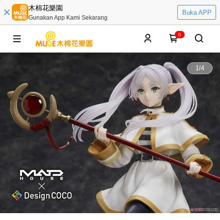
木棉花樂園
Buka APP
Gunakan App Kami Sekarang
0
1
/
4