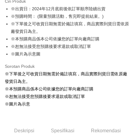
Ciri Produk
Apple Pay
※出貨日：2024年12月底前後依訂單順序陸續出貨
※預購時間： (限量預購活動，售完即提前結束。)
Easy Wallet
※下單後之可收貨日期無需於備註填寫，商品實際到貨日需依原
Google Pay
廠發貨日為主。
※本預購商品係本公司依據您的訂單向廠商訂購
Pemindahan ATM
※恕無法接受您預購後要求退款或取消訂單
Tunai semasa Penghantaran
※圖片為示意圖
Pilihan Penghantaran
Sorotan Produk
※下單後之可收貨日期無需於備註填寫，商品實際到貨日需依原廠
全家取貨付款
發貨日為主。
NT$65/pesanan | Penghantaran percuma untuk pesanan
※本預購商品係本公司依據您的訂單向廠商訂購
NT$1,300 atau lebih
※恕無法接受您預購後要求退款或取消訂單
付款後全家取貨
※圖片為示意
NT$65/pesanan | Penghantaran percuma untuk pesanan
NT$1,300 atau lebih
(不開放使用，請勿選取）
Deskripsi
Spesifikasi
Rekomendasi