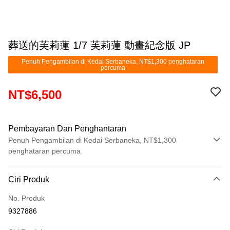
葬送的芙莉蓮 1/7 芙莉蓮 動畫紀念版 JP
Penuh Pengambilan di Kedai Serbaneka, NT$1,300 penghataran
percuma
NT$6,500
Pembayaran Dan Penghantaran
Penuh Pengambilan di Kedai Serbaneka, NT$1,300
penghataran percuma
Kaedah Pembayaran
Ciri Produk
Kad Kredit (Bayaran Penuh)
No. Produk
Pengambilan di Kedai Serbaneka
9327886
LINE Pay