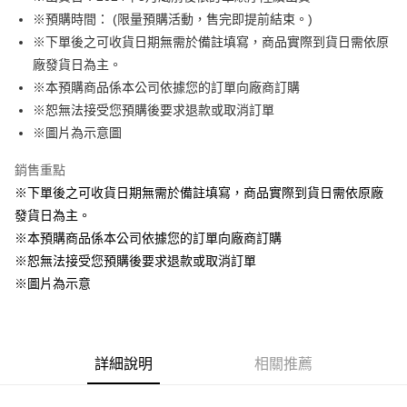
※預購時間： (限量預購活動，售完即提前結束。)
悠遊付
※下單後之可收貨日期無需於備註填寫，商品實際到貨日需依原
Google Pay
廠發貨日為主。
※本預購商品係本公司依據您的訂單向廠商訂購
ATM付款
※恕無法接受您預購後要求退款或取消訂單
貨到付款
※圖片為示意圖
銷售重點
運送方式
※下單後之可收貨日期無需於備註填寫，商品實際到貨日需依原廠
全家取貨付款
發貨日為主。
每筆NT$65，滿NT$1,300(含以上)免運費
※本預購商品係本公司依據您的訂單向廠商訂購
付款後全家取貨
※恕無法接受您預購後要求退款或取消訂單
每筆NT$65，滿NT$1,300(含以上)免運費
※圖片為示意
(不開放使用，請勿選取）
每筆NT$9,999
詳細說明
相關推薦
7-11取貨付款
每筆NT$65，滿NT$1,300(含以上)免運費