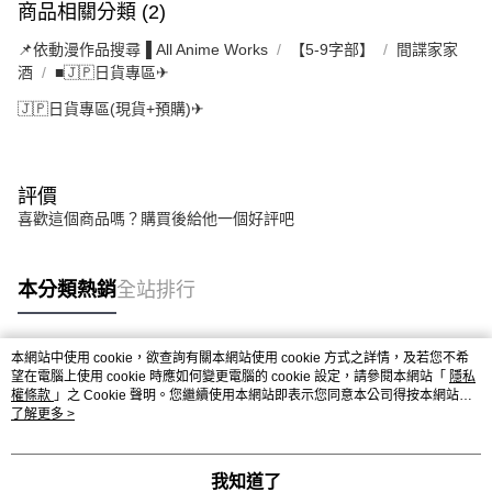
商品相關分類 (2)
📌依動漫作品搜尋▐ All Anime Works
【5-9字部】
間諜家家
酒
■🇯🇵日貨專區✈
🇯🇵日貨專區(現貨+預購)✈
評價
喜歡這個商品嗎？購買後給他一個好評吧
本分類熱銷
全站排行
本網站中使用 cookie，欲查詢有關本網站使用 cookie 方式之詳情，及若您不希
熱門標籤
望在電腦上使用 cookie 時應如何變更電腦的 cookie 設定，請參閱本網站「
隱私
權條款
」之 Cookie 聲明。您繼續使用本網站即表示您同意本公司得按本網站使
用條款之 Cookie 聲明使用 cookie。
了解更多 >
我知道了