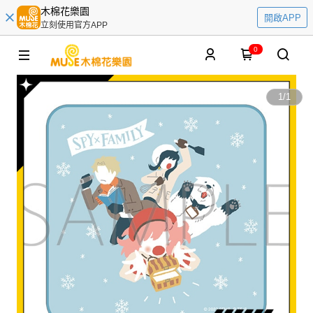
木棉花樂園
開啟APP
立刻使用官方APP
0
1
/
1