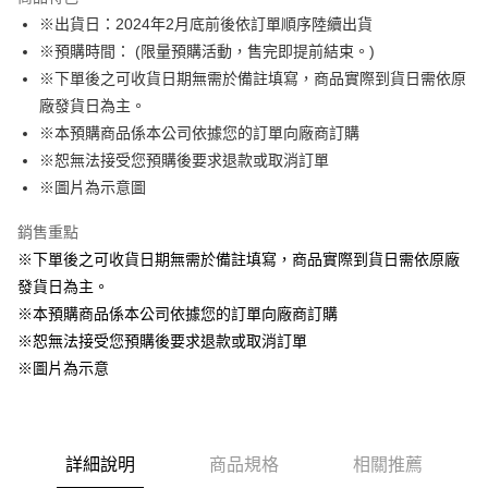
Apple Pay
※出貨日：2024年2月底前後依訂單順序陸續出貨
※預購時間： (限量預購活動，售完即提前結束。)
悠遊付
※下單後之可收貨日期無需於備註填寫，商品實際到貨日需依原
Google Pay
廠發貨日為主。
※本預購商品係本公司依據您的訂單向廠商訂購
ATM付款
※恕無法接受您預購後要求退款或取消訂單
貨到付款
※圖片為示意圖
銷售重點
運送方式
※下單後之可收貨日期無需於備註填寫，商品實際到貨日需依原廠
全家取貨付款
發貨日為主。
每筆NT$65，滿NT$1,300(含以上)免運費
※本預購商品係本公司依據您的訂單向廠商訂購
付款後全家取貨
※恕無法接受您預購後要求退款或取消訂單
每筆NT$65，滿NT$1,300(含以上)免運費
※圖片為示意
(不開放使用，請勿選取）
每筆NT$9,999
詳細說明
商品規格
相關推薦
7-11取貨付款