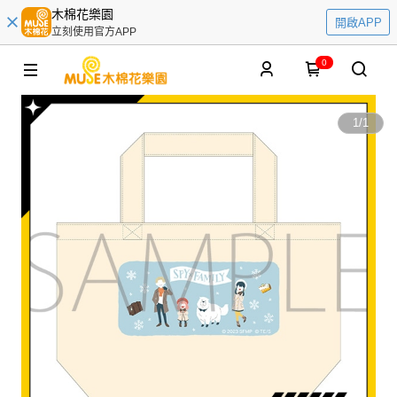
木棉花樂園
開啟APP
立刻使用官方APP
0
1
/
1