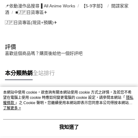
📌依動漫作品搜尋▐ All Anime Works
【5-9字部】
間諜家家
酒
■🇯🇵日貨專區✈
🇯🇵日貨專區(現貨+預購)✈
評價
喜歡這個商品嗎？購買後給他一個好評吧
本分類熱銷
全站排行
本網站中使用 cookie，欲查詢有關本網站使用 cookie 方式之詳情，及若您不希
熱門標籤
望在電腦上使用 cookie 時應如何變更電腦的 cookie 設定，請參閱本網站「
隱私
權條款
」之 Cookie 聲明。您繼續使用本網站即表示您同意本公司得按本網站使
用條款之 Cookie 聲明使用 cookie。
了解更多 >
我知道了