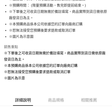
※預購時間： (限量預購活動，售完即提前結束。)
悠遊付
※下單後之可收貨日期無需於備註填寫，商品實際到貨日需依原
Google Pay
廠發貨日為主。
※本預購商品係本公司依據您的訂單向廠商訂購
ATM付款
※恕無法接受您預購後要求退款或取消訂單
貨到付款
※圖片為示意圖
銷售重點
運送方式
※下單後之可收貨日期無需於備註填寫，商品實際到貨日需依原廠
全家取貨付款
發貨日為主。
每筆NT$65，滿NT$1,300(含以上)免運費
※本預購商品係本公司依據您的訂單向廠商訂購
付款後全家取貨
※恕無法接受您預購後要求退款或取消訂單
每筆NT$65，滿NT$1,300(含以上)免運費
※圖片為示意
(不開放使用，請勿選取）
每筆NT$9,999
詳細說明
商品規格
相關推薦
7-11取貨付款
每筆NT$65，滿NT$1,300(含以上)免運費