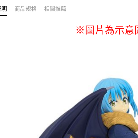
說明
商品規格
相關推薦
運送方式
※圖片為示意
宅配-木棉
每筆NT$1
宅配-離島
每筆NT$2
黑貓宅配-
每筆NT$1