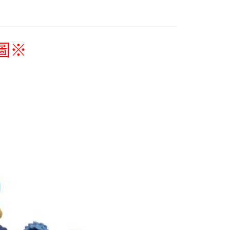
圖
※
花樂園專用
00，滿NT$1,300(含以上)免運費
(澎湖/金門/馬祖)-木棉花樂園專用
20
貨到付款
50