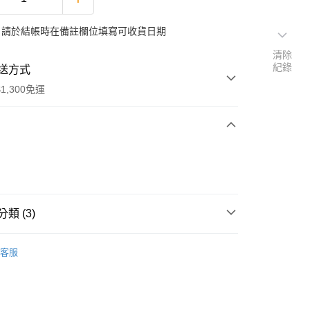
：請於結帳時在備註欄位填寫可收貨日期
清除
紀錄
送方式
1,300免運
次付款
類 (3)
搜尋▐ All Anime Works
【10字部(含以上)】
關
客服
y
變成史萊姆這檔事
■🇯🇵日貨專區✈
US▐ 適用折價券專區
專區(現貨+預購)✈