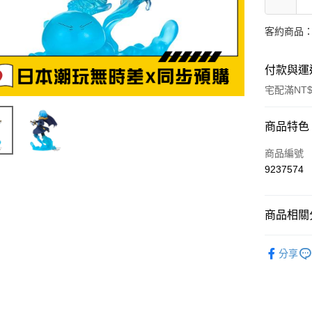
客約商品
付款與運
宅配滿NT$
付款方式
商品特色
信用卡一
商品編號
9237574
LINE Pay
Apple Pay
商品相關分
悠遊付
📌依動漫作品
分享
Google Pa
於我轉生
🏆 BON
ATM付款
🇯🇵日貨
貨到付款