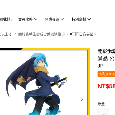
熱銷排行
會員攻略
預購專區
特別企劃
含以上)】
關於我轉生變成史萊姆這檔事
■🇯🇵日貨專區✈
關於我轉
景品 公仔
JP
宅配滿NT$
NT$5
數量