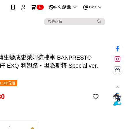
0
中文 (繁體)
TWD
生變成史萊姆這檔事 BANPRESTO
 EXQ 利姆路・坦派斯特 Special ver.
1,300免運
80