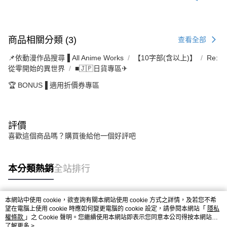
商品相關分類 (3)
查看全部
📌依動漫作品搜尋▐ All Anime Works
【10字部(含以上)】
Re:
從零開始的異世界
■🇯🇵日貨專區✈
🏆 BONUS▐ 適用折價券專區
評價
喜歡這個商品嗎？購買後給他一個好評吧
本分類熱銷
全站排行
本網站中使用 cookie，欲查詢有關本網站使用 cookie 方式之詳情，及若您不希
熱門標籤
望在電腦上使用 cookie 時應如何變更電腦的 cookie 設定，請參閱本網站「
隱私
權條款
」之 Cookie 聲明。您繼續使用本網站即表示您同意本公司得按本網站使
用條款之 Cookie 聲明使用 cookie。
了解更多 >