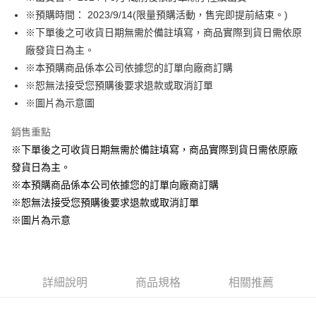
※預購時間： 2023/9/14(限量預購活動，售完即提前結束。)
悠遊付
※下單後之可收貨日期無需於備註填寫，商品實際到貨日需依原
Google Pay
廠發貨日為主。
※本預購商品係本公司依據您的訂單向廠商訂購
ATM付款
※恕無法接受您預購後要求退款或取消訂單
貨到付款
※圖片為示意圖
銷售重點
運送方式
※下單後之可收貨日期無需於備註填寫，商品實際到貨日需依原廠
全家取貨付款
發貨日為主。
每筆NT$65，滿NT$1,300(含以上)免運費
※本預購商品係本公司依據您的訂單向廠商訂購
付款後全家取貨
※恕無法接受您預購後要求退款或取消訂單
每筆NT$65，滿NT$1,300(含以上)免運費
※圖片為示意
(不開放使用，請勿選取）
每筆NT$9,999
詳細說明
商品規格
相關推薦
7-11取貨付款
每筆NT$65，滿NT$1,300(含以上)免運費