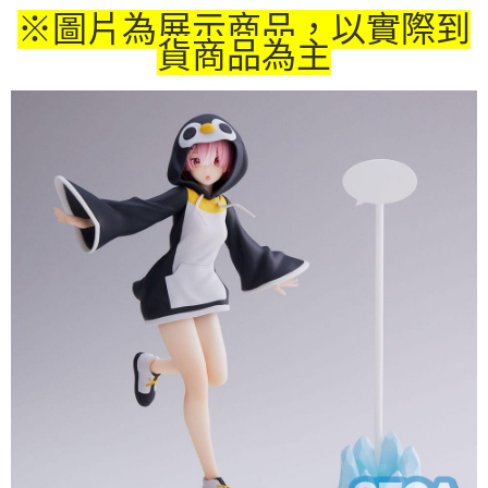
※圖片為展示商品，以實際到
付款後7-11取貨
貨商品為主
每筆NT$65，滿NT$1,300(含以上)免運費
宅配-木棉花樂園專用
每筆NT$100，滿NT$1,300(含以上)免運費
宅配-離島(澎湖/金門/馬祖)-木棉花樂園專用
每筆NT$220
黑貓宅配-貨到付款
每筆NT$150