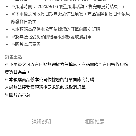
※預購時間： 2023/9/14(限量預購活動，售完即提前結束。)
悠遊付
※下單後之可收貨日期無需於備註填寫，商品實際到貨日需依原
Google Pay
廠發貨日為主。
※本預購商品係本公司依據您的訂單向廠商訂購
ATM付款
※恕無法接受您預購後要求退款或取消訂單
貨到付款
※圖片為示意圖
銷售重點
運送方式
※下單後之可收貨日期無需於備註填寫，商品實際到貨日需依原廠
全家取貨付款
發貨日為主。
每筆NT$65，滿NT$1,300(含以上)免運費
※本預購商品係本公司依據您的訂單向廠商訂購
付款後全家取貨
※恕無法接受您預購後要求退款或取消訂單
每筆NT$65，滿NT$1,300(含以上)免運費
※圖片為示意
(不開放使用，請勿選取）
每筆NT$9,999
詳細說明
相關推薦
7-11取貨付款
每筆NT$65，滿NT$1,300(含以上)免運費