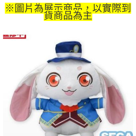
※圖片為展示商品，以實際到
付款後7-11取貨
貨商品為主
每筆NT$65，滿NT$1,300(含以上)免運費
宅配-木棉花樂園專用
每筆NT$100，滿NT$1,300(含以上)免運費
宅配-離島(澎湖/金門/馬祖)-木棉花樂園專用
每筆NT$220
黑貓宅配-貨到付款
每筆NT$150