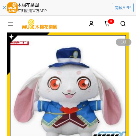
木棉花樂園
開啟APP
立刻使用官方APP
0
1
/
1