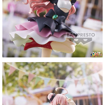
付款後7-11取貨
每筆NT$65，滿NT$1,300(含以上)免運費
宅配-木棉花樂園專用
每筆NT$100，滿NT$1,300(含以上)免運費
宅配-離島(澎湖/金門/馬祖)-木棉花樂園專用
每筆NT$220
黑貓宅配-貨到付款
每筆NT$150