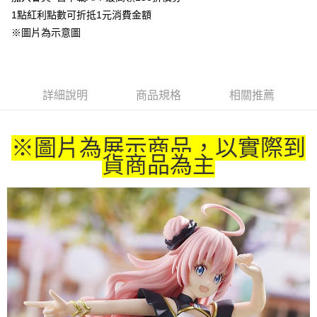
1點紅利點數可折抵1元消費金額
悠遊付
※圖片為示意圖
Google Pay
ATM付款
詳細說明
商品規格
相關推薦
貨到付款
運送方式
※圖片為展示商品，以實際到
全家取貨付款
貨商品為主
每筆NT$65，滿NT$1,300(含以上)免運費
付款後全家取貨
每筆NT$65，滿NT$1,300(含以上)免運費
(不開放使用，請勿選取）
每筆NT$9,999
7-11取貨付款
每筆NT$65，滿NT$1,300(含以上)免運費