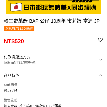
轉生史萊姆 BAP 公仔 10周年 蜜莉姆·拿渥 JP
超取滿NT$1,300免運
NT$520
付款與運送方式
超取滿NT$1,300免運
付款方式
商品特色
信用卡一次付款
商品編號
超商取貨付款
9152394
LINE Pay
銷售重點
Apple Pay
加入會員+首下載APP最高領150折價券