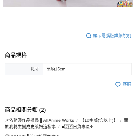
顯示電腦版詳細說明
商品規格
尺寸
高約15cm
客服
商品相關分類 (2)
📌依動漫作品搜尋▐ All Anime Works
【10字部(含以上)】
關
於我轉生變成史萊姆這檔事
■🇯🇵日貨專區✈