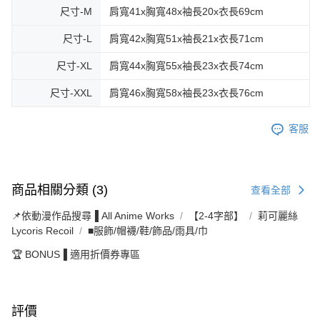
尺寸-M
肩寬41x胸寬48x袖長20x衣長69cm
尺寸-L
肩寬42x胸寬51x袖長21x衣長71cm
尺寸-XL
肩寬44x胸寬55x袖長23x衣長74cm
尺寸-XXL
肩寬46x胸寬58x袖長23x衣長76cm
客服
商品相關分類 (3)
查看全部
📌依動漫作品搜尋▐ All Anime Works
【2-4字部】
莉可麗絲
Lycoris Recoil
■服飾/帽襪/鞋/飾品/雨具/巾
🏆 BONUS▐ 適用折價券專區
評價