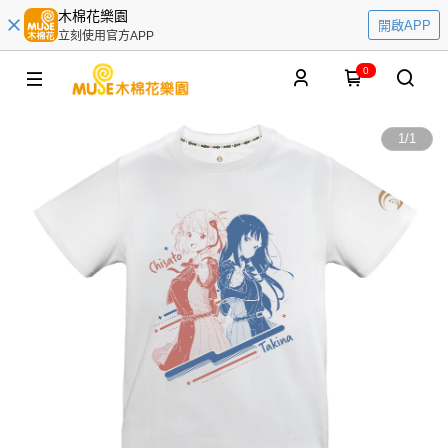
木棉花樂園
開啟APP
立刻使用官方APP
0
1
/
1