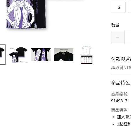
S
數量
付款與運
超取滿NT$
付款方式
商品特色
信用卡一
商品編號
9149317
超商取貨
商品特色
LINE Pay
加入會
1點紅
Apple Pay