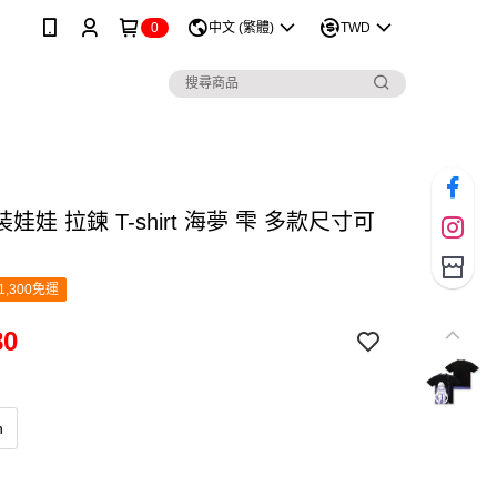
0
中文 (繁體)
TWD
娃娃 拉鍊 T-shirt 海夢 雫 多款尺寸可
1,300免運
80
n