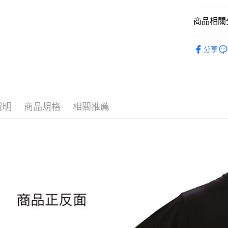
悠遊付
商品相關分
Google Pa
📌依動漫作品
ATM付款
分享
娃娃
■
🏆 BON
運送方式
■服飾/帽襪
全家取貨
⭐現貨商品
說明
商品規格
相關推薦
每筆NT$6
付款後全
每筆NT$6
(不開放使
每筆NT$9,
7-11取貨
每筆NT$6