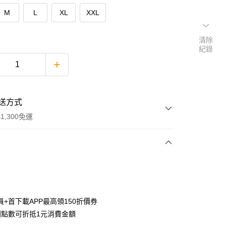
M
L
XL
XXL
清除
紀錄
送方式
1,300免運
次付款
付款
員+首下載APP最高領150折價券
利點數可折抵1元消費金額