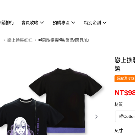
熱銷排行
會員攻略
預購專區
特別企劃
】
戀上換裝娃娃
■服飾/帽襪/鞋/飾品/雨具/巾
戀上換裝
選
超取滿NT$
NT$9
材質
棉Cotto
尺寸