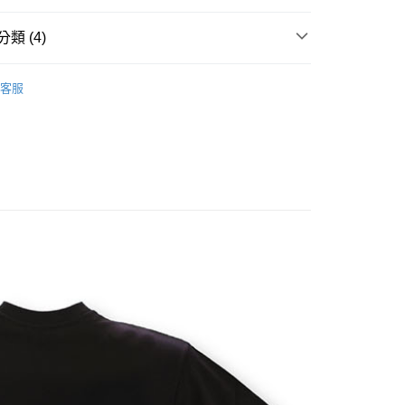
類 (4)
y
搜尋▐ All Anime Works
【5-9字部】
戀上換裝
客服
服飾/帽襪/鞋/飾品/雨具/巾
US▐ 適用折價券專區
/鞋/飾品/雨具/巾
付款
專區⭐
5，滿NT$1,300(含以上)免運費
家取貨
5，滿NT$1,300(含以上)免運費
用，請勿選取）
999
付款
5，滿NT$1,300(含以上)免運費