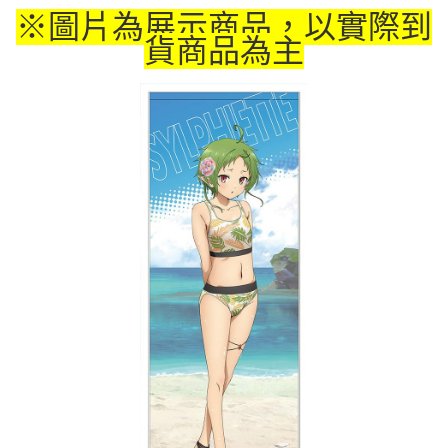
※圖片為展示商品，以實際到
付款後7-11取貨
貨商品為主
每筆NT$65，滿NT$1,300(含以上)免運費
宅配-木棉花樂園專用
每筆NT$100，滿NT$1,300(含以上)免運費
宅配-離島(澎湖/金門/馬祖)-木棉花樂園專用
每筆NT$220
黑貓宅配-貨到付款
每筆NT$150