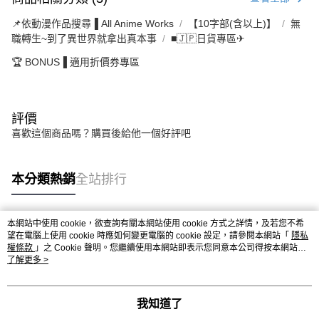
📌依動漫作品搜尋▐ All Anime Works
【10字部(含以上)】
無
職轉生~到了異世界就拿出真本事
■🇯🇵日貨專區✈
🏆 BONUS▐ 適用折價券專區
評價
喜歡這個商品嗎？購買後給他一個好評吧
本分類熱銷
全站排行
本網站中使用 cookie，欲查詢有關本網站使用 cookie 方式之詳情，及若您不希
熱門標籤
望在電腦上使用 cookie 時應如何變更電腦的 cookie 設定，請參閱本網站「
隱私
權條款
」之 Cookie 聲明。您繼續使用本網站即表示您同意本公司得按本網站使
用條款之 Cookie 聲明使用 cookie。
了解更多 >
我知道了