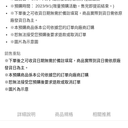
※預購時間： 2023/9/1(限量預購活動，售完即提前結束。)
悠遊付
※下單後之可收貨日期無需於備註填寫，商品實際到貨日需依原
Google Pay
廠發貨日為主。
※本預購商品係本公司依據您的訂單向廠商訂購
ATM付款
※恕無法接受您預購後要求退款或取消訂單
貨到付款
※圖片為示意圖
銷售重點
運送方式
※下單後之可收貨日期無需於備註填寫，商品實際到貨日需依原廠
全家取貨付款
發貨日為主。
每筆NT$65，滿NT$1,300(含以上)免運費
※本預購商品係本公司依據您的訂單向廠商訂購
付款後全家取貨
※恕無法接受您預購後要求退款或取消訂單
每筆NT$65，滿NT$1,300(含以上)免運費
※圖片為示意
(不開放使用，請勿選取）
每筆NT$9,999
詳細說明
商品規格
相關推薦
7-11取貨付款
每筆NT$65，滿NT$1,300(含以上)免運費