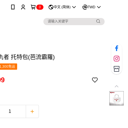
0
中文 (简体)
TWD
仇者 托特包(芭流霸羅)
1,300免运
99