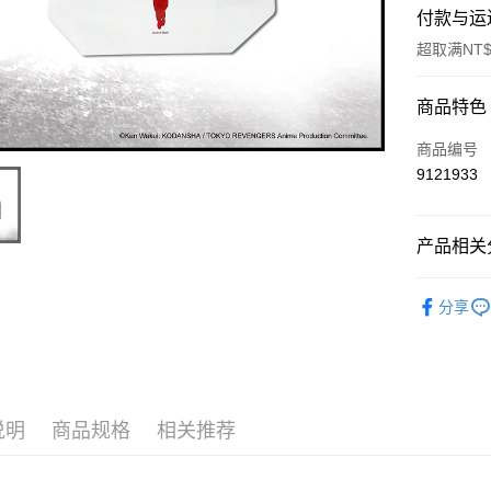
付款与运
超取满NT$
付款方式
商品特色
信用卡一
商品编号
9121933
超商取货
LINE Pay
产品相关分
Apple Pay
📌依動漫作品
分享
悠遊付
者
■包包
🏆 BON
Google Pa
■包包/提袋
ATM付款
说明
商品规格
相关推荐
货到付款