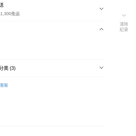
送
1,300免运
清除
纪录
次付款
付款
类 (3)
搜尋▐ All Anime Works
【5-9字部】
東京復仇
客服
/提袋/收納
US▐ 適用折價券專區
y
/收納