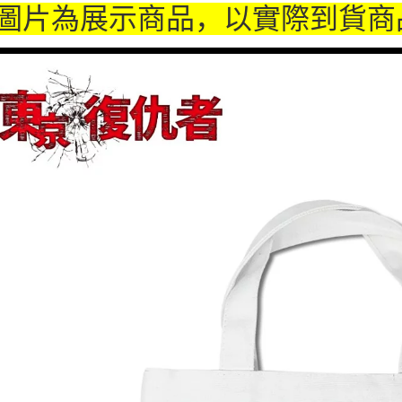
运送方式
圖片為展示商品，以實際到貨商
全家取貨
每笔NT$6
付款後全
每笔NT$6
(不開放使
每笔NT$9,
7-11取貨
每笔NT$6
付款後7-1
每笔NT$6
宅配-木棉
每笔NT$1
宅配-離島