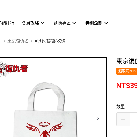
熱銷排行
會員攻略
預購專區
特別企劃
】
東京復仇者
■包包/提袋/收納
東京復
超取满NT$
NT$3
数量