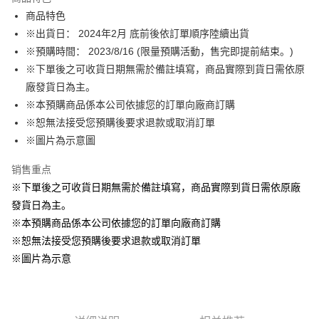
Apple Pay
商品特色
※出貨日： 2024年2月 底前後依訂單順序陸續出貨
悠遊付
※預購時間： 2023/8/16 (限量預購活動，售完即提前結束。)
Google Pay
※下單後之可收貨日期無需於備註填寫，商品實際到貨日需依原
廠發貨日為主。
ATM付款
※本預購商品係本公司依據您的訂單向廠商訂購
货到付款
※恕無法接受您預購後要求退款或取消訂單
※圖片為示意圖
运送方式
销售重点
全家取貨付款
※下單後之可收貨日期無需於備註填寫，商品實際到貨日需依原廠
每笔NT$65，满NT$1,300(含以上)免运费
發貨日為主。
付款後全家取貨
※本預購商品係本公司依據您的訂單向廠商訂購
每笔NT$65，满NT$1,300(含以上)免运费
※恕無法接受您預購後要求退款或取消訂單
※圖片為示意
(不開放使用，請勿選取）
每笔NT$9,999
7-11取貨付款