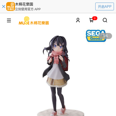
木棉花樂園
开启APP
立刻使用官方 APP
0
1
/
6