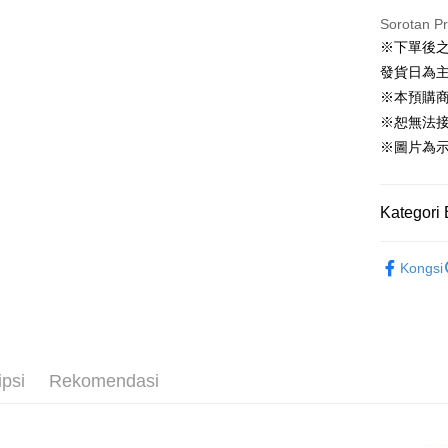
Sorotan P
※下單後
Pilihan 
發貨日為
全家取貨
※本預購
NT$65/pes
※恕無法
NT$1,300 
※圖片為
付款後全
NT$65/pes
Kategori 
NT$1,300 
📌依動漫作品
Kongsi
(不開放使
少年系列
NT$9,999
🏆 BON
7-11取貨
🇯🇵日貨
NT$65/pes
ipsi
Rekomendasi
NT$1,300 
付款後7-1