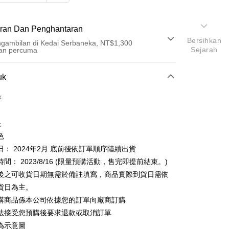
ran Dan Penghantaran
Bersihkan
gambilan di Kedai Serbaneka, NT$1,300
Sejarah
an percuma
Pembayaran
uk
t (Bayaran Penuh)
k
an di Kedai Serbaneka
k
色
日： 2024年2月 底前後依訂單順序陸續出貨
間： 2023/8/16 (限量預購活動，售完即提前結束。)
t
後之可收貨日期無需於備註填寫，商品實際到貨日需依
貨日為主。
y
購商品係本公司依據您的訂單向廠商訂購
an ATM
法接受您預購後要求退款或取消訂單
asa Penghantaran
為示意圖