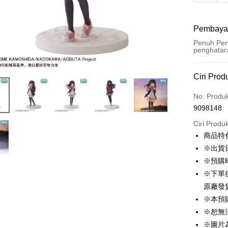
Pembaya
Penuh Pen
penghatar
Kaedah 
Ciri Prod
Kad Kredi
No. Produ
9098148
Pengambil
Ciri Produ
LINE Pay
商品特
※出貨
Apple Pay
※預購時
Easy Walle
※下單
原廠發
Google Pa
※本預
Pemindah
※恕無
Tunai sem
※圖片