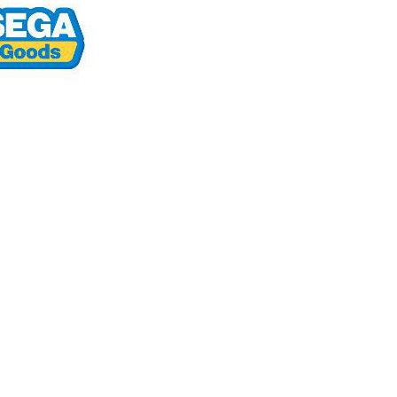
anan | Penghantaran percuma untuk pesanan
atau lebih
花樂園專用
sanan | Penghantaran percuma untuk pesanan
atau lebih
(澎湖/金門/馬祖)-木棉花樂園專用
esanan
貨到付款
esanan