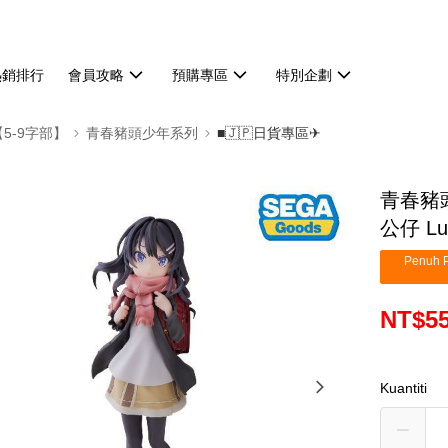
熱銷排行
會員攻略
預購專區
特別企劃
【5-9字部】
青春豬頭少年系列
■🇯🇵日貨專區✈
青春豬
公仔 Lu
Penuh P
NT$5
Kuantiti