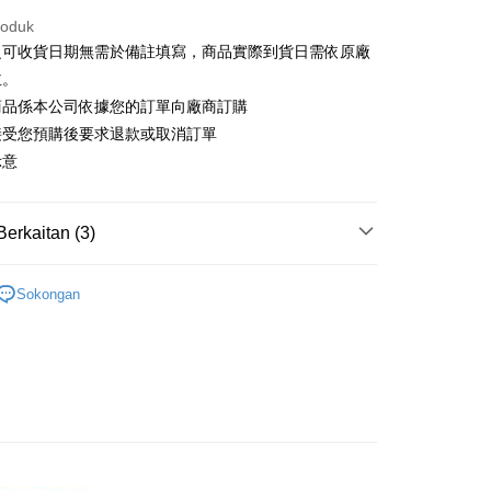
roduk
之可收貨日期無需於備註填寫，商品實際到貨日需依原廠
Penghantaran
主。
付款
商品係本公司依據您的訂單向廠商訂購
anan | Penghantaran percuma untuk pesanan
接受您預購後要求退款或取消訂單
atau lebih
示意
家取貨
anan | Penghantaran percuma untuk pesanan
Berkaitan (3)
atau lebih
搜尋▐ All Anime Works
【5-9字部】
青春豬頭
Sokongan
用，請勿選取）
■🇯🇵日貨專區✈
/pesanan
US▐ 適用折價券專區
付款
專區(現貨+預購)✈
anan | Penghantaran percuma untuk pesanan
atau lebih
1取貨