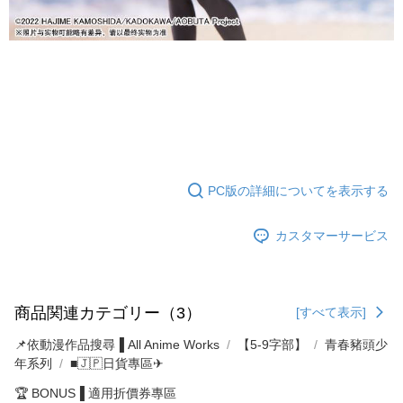
PC版の詳細についてを表示する
カスタマーサービス
商品関連カテゴリー（3）
[すべて表示]
📌依動漫作品搜尋▐ All Anime Works
【5-9字部】
青春豬頭少
年系列
■🇯🇵日貨專區✈
🏆 BONUS▐ 適用折價券專區