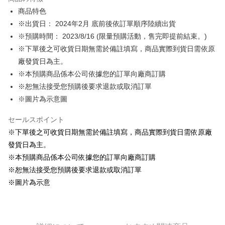
Apple Pay
商品特色
※出貨日： 2024年2月 底前後依訂單順序陸續出貨
Easy Wallet
※預購時間： 2023/8/16 (限量預購活動，售完即提前結束。)
Google Pay
※下單後之可收貨日期無需於備註填寫，商品實際到貨日需依原
廠發貨日為主。
ATM払い
※本預購商品係本公司依據您的訂單向廠商訂購
代金引換
※恕無法接受您預購後要求退款或取消訂單
※圖片為示意圖
配送方法
セールスポイント
全家取貨付款
※下單後之可收貨日期無需於備註填寫，商品實際到貨日需依原廠
配送毎にNT$65、NT$1,300以上で送料無料
發貨日為主。
付款後全家取貨
※本預購商品係本公司依據您的訂單向廠商訂購
配送毎にNT$65、NT$1,300以上で送料無料
※恕無法接受您預購後要求退款或取消訂單
※圖片為示意
(不開放使用，請勿選取）
配送毎にNT$9,999
7-11取貨付款