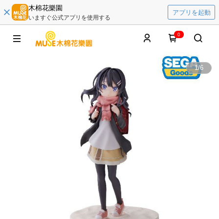
木棉花樂園
アプリを起動
いますぐ公式アプリを使用する
0
1
/
6