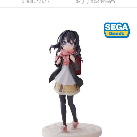
詳細について
おすすめ関連商品
配送毎にNT$65、NT$1,300以上で送料無料
付款後7-11取貨
配送毎にNT$65、NT$1,300以上で送料無料
宅配-木棉花樂園專用
配送毎にNT$100、NT$1,300以上で送料無料
宅配-離島(澎湖/金門/馬祖)-木棉花樂園專用
配送毎にNT$220
黑貓宅配-貨到付款
配送毎にNT$150