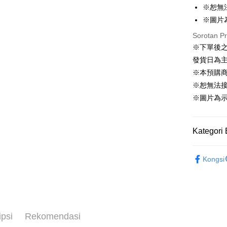
※恕無
Pemindah
※圖片
Tunai sem
Sorotan P
※下單後
發貨日為
Pilihan 
※本預購
全家取貨
※恕無法
NT$65/pes
※圖片為
NT$1,300 
付款後全
Kategori 
NT$65/pes
📌依動漫作品
NT$1,300 
Kongsi
酒
■🇯
(不開放使
🇯🇵日貨
NT$9,999
7-11取貨
ipsi
Rekomendasi
NT$65/pes