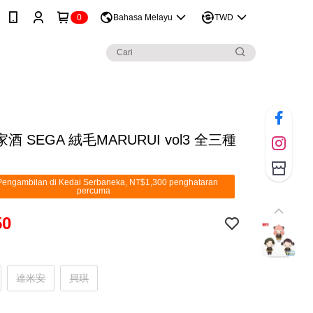
0
Bahasa Melayu
TWD
酒 SEGA 絨毛MARURUI vol3 全三種
engambilan di Kedai Serbaneka, NT$1,300 penghataran
percuma
50
達米安
貝琪