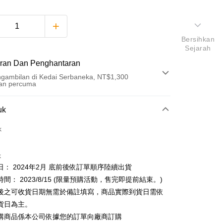
Bersihkan
Sejarah
ran Dan Penghantaran
gambilan di Kedai Serbaneka, NT$1,300
an percuma
Pembayaran
uk
t (Bayaran Penuh)
k
an di Kedai Serbaneka
k
日： 2024年2月 底前後依訂單順序陸續出貨
間： 2023/8/15 (限量預購活動，售完即提前結束。)
後之可收貨日期無需於備註填寫，商品實際到貨日需依
t
貨日為主。
購商品係本公司依據您的訂單向廠商訂購
y