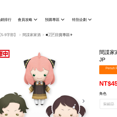
熱銷排行
會員攻略
預購專區
特別企劃
【5-9字部】
間諜家家酒
■🇯🇵日貨專區✈
間諜家家
JP
Penuh P
NT$4
角色
安妮亞