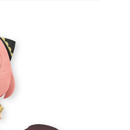
atau lebih
1取貨
anan | Penghantaran percuma untuk pesanan
atau lebih
花樂園專用
sanan | Penghantaran percuma untuk pesanan
atau lebih
(澎湖/金門/馬祖)-木棉花樂園專用
esanan
貨到付款
esanan