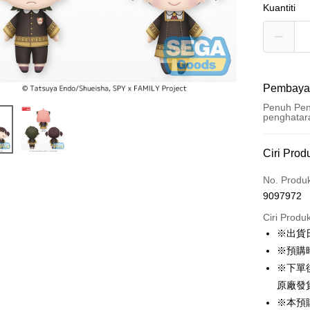
Kuantiti
Pembaya
Penuh Pen
penghatar
Kaedah 
Ciri Prod
Kad Kredi
No. Produ
9097972
Pengambil
Ciri Produ
LINE Pay
※出貨
※預購時
Apple Pay
※下單
Easy Walle
原廠發
※本預
Google Pa