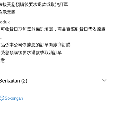
法接受您預購後要求退款或取消訂單
an ATM
為示意圖
asa Penghantaran
roduk
之可收貨日期無需於備註填寫，商品實際到貨日需依原廠
主。
Penghantaran
商品係本公司依據您的訂單向廠商訂購
付款
接受您預購後要求退款或取消訂單
anan | Penghantaran percuma untuk pesanan
示意
atau lebih
家取貨
Berkaitan (2)
anan | Penghantaran percuma untuk pesanan
搜尋▐ All Anime Works
【5-9字部】
間諜家家
atau lebih
Sokongan
🇵日貨專區✈
用，請勿選取）
專區(現貨+預購)✈
/pesanan
付款
anan | Penghantaran percuma untuk pesanan