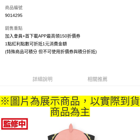
商品編號
超商取貨付款
9014295
LINE Pay
銷售重點
Apple Pay
加入會員+首下載APP最高領150折價券
1點紅利點數可折抵1元消費金額
悠遊付
(特殊商品可積分 但不可使用折價券與積分折抵)
Google Pay
ATM付款
詳細說明
相關推薦
貨到付款
運送方式
※圖片為展示商品，以實際到貨
全家取貨付款
商品為主
每筆NT$65，滿NT$1,300(含以上)免運費
付款後全家取貨
每筆NT$65，滿NT$1,300(含以上)免運費