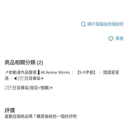
顯示電腦版詳細說明
客服
商品相關分類 (2)
📌依動漫作品搜尋▐ All Anime Works
【5-9字部】
間諜家家
酒
■🇯🇵日貨專區✈
🇯🇵日貨專區(現貨+預購)✈
評價
喜歡這個商品嗎？購買後給他一個好評吧