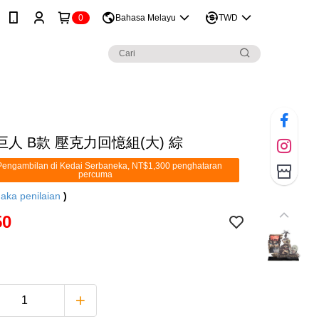
0
Bahasa Melayu
TWD
人 B款 壓克力回憶組(大) 綜
engambilan di Kedai Serbaneka, NT$1,300 penghataran
percuma
aka penilaian
)
50