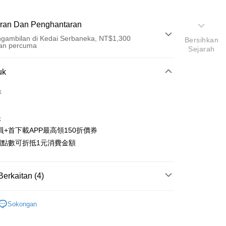
ran Dan Penghantaran
gambilan di Kedai Serbaneka, NT$1,300
Bersihkan
an percuma
Sejarah
Pembayaran
uk
t (Bayaran Penuh)
k
an di Kedai Serbaneka
k
員+首下載APP最高領150折價券
利點數可折抵1元消費金額
t
Berkaitan (4)
y
搜尋▐ All Anime Works
【5-9字部】
進擊的巨
an ATM
Sokongan
具/吊飾/紙製/胸章/壓克力立牌/掛繩
asa Penghantaran
US▐ 適用折價券專區