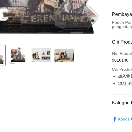
Pembaya
Penuh Pen
penghatar
Kaedah 
Ciri Prod
Kad Kredi
No. Produ
9010140
Pengambil
Ciri Produ
LINE Pay
加入會
1點紅
Apple Pay
Easy Walle
Kategori 
Google Pa
📌依動漫作品
Pemindah
Kongsi
人
■文
Tunai sem
🏆 BON