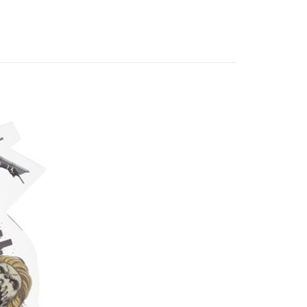
飾/紙製/胸章/壓克力立牌/掛繩
Penghantaran
專區⭐
付款
anan | Penghantaran percuma untuk pesanan
atau lebih
家取貨
anan | Penghantaran percuma untuk pesanan
atau lebih
用，請勿選取）
/pesanan
付款
anan | Penghantaran percuma untuk pesanan
atau lebih
1取貨
anan | Penghantaran percuma untuk pesanan