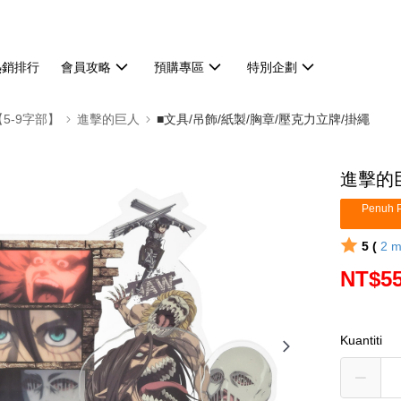
熱銷排行
會員攻略
預購專區
特別企劃
【5-9字部】
進擊的巨人
■文具/吊飾/紙製/胸章/壓克力立牌/掛繩
進擊的巨
Penuh P
5 (
2
m
NT$5
Kuantiti