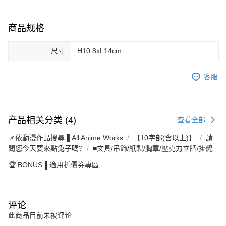
商品规格
尺寸
H10.8xL14cm
客服
产品相关分类 (4)
查看全部
📌依動漫作品搜尋▐ All Anime Works
【10字部(含以上)】
請
問您今天要來點兔子嗎?
■文具/吊飾/紙製/胸章/壓克力立牌/掛繩
🏆 BONUS▐ 適用折價券專區
评论
此商品目前未被评论