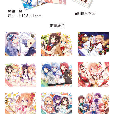
付款後7-11取貨
每笔NT$65，满NT$1,300(含以上)免运费
宅配-木棉花樂園專用
每笔NT$100，满NT$1,300(含以上)免运费
宅配-離島(澎湖/金門/馬祖)-木棉花樂園專用
每笔NT$220
黑貓宅配-貨到付款
每笔NT$150