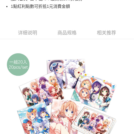
1點紅利點數可折抵1元消費金額
悠遊付
Google Pay
ATM付款
详细说明
商品规格
相关推荐
货到付款
运送方式
全家取貨付款
每笔NT$65，满NT$1,300(含以上)免运费
付款後全家取貨
每笔NT$65，满NT$1,300(含以上)免运费
(不開放使用，請勿選取）
每笔NT$9,999
7-11取貨付款
每笔NT$65，满NT$1,300(含以上)免运费