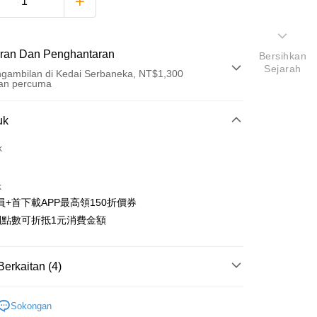
ran Dan Penghantaran
Bersihkan
Sejarah
gambilan di Kedai Serbaneka, NT$1,300
an percuma
Pembayaran
uk
t (Bayaran Penuh)
k
an di Kedai Serbaneka
k
員+首下載APP最高領150折價券
利點數可折抵1元消費金額
t
Berkaitan (4)
y
搜尋▐ All Anime Works
【5-9字部】
86-不存在
an ATM
Sokongan
■文具/吊飾/紙製/胸章/壓克力立牌/掛繩