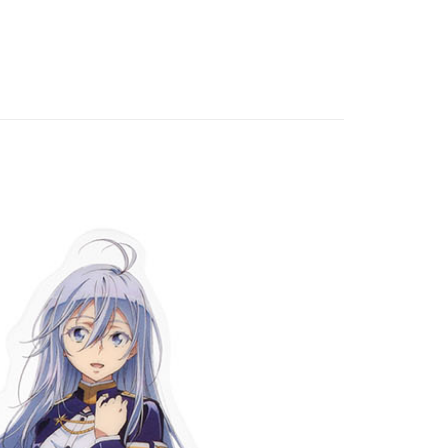
asa Penghantaran
US▐ 適用折價券專區
飾/紙製/胸章/壓克力立牌/掛繩
Penghantaran
專區⭐
付款
anan | Penghantaran percuma untuk pesanan
atau lebih
家取貨
anan | Penghantaran percuma untuk pesanan
atau lebih
用，請勿選取）
/pesanan
付款
anan | Penghantaran percuma untuk pesanan
atau lebih
1取貨