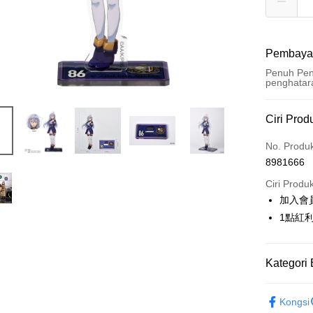
Pembaya
Penuh Pen
penghatar
Kaedah 
Ciri Prod
Kad Kredi
No. Produ
8981666
Pengambil
Ciri Produ
LINE Pay
加入會
1點紅
Apple Pay
Easy Walle
Kategori 
Google Pa
📌依動漫作品
Pemindah
Kongsi
的戰區-