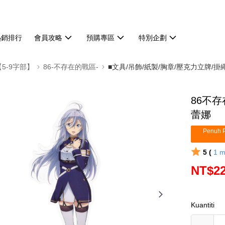
熱銷排行
會員攻略
預購專區
特別企劃
【5-9字部】
86-不存在的戰區-
■文具/吊飾/紙製/胸章/壓克力立牌/掛
86不存
蕾娜
Penuh P
5 (
1
m
NT$2
Kuantiti