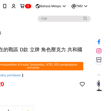
0
Bahasa Melayu
TWD
繩
在的戰區 D款 立牌 角色壓克力 共和國
engambilan di Kedai Serbaneka, NT$1,300 penghataran
percuma
aka penilaian
)
20