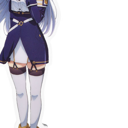
anan | Penghantaran percuma untuk pesanan
atau lebih
花樂園專用
sanan | Penghantaran percuma untuk pesanan
atau lebih
(澎湖/金門/馬祖)-木棉花樂園專用
esanan
貨到付款
esanan