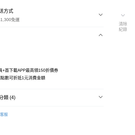
送方式
1,300免運
清除
紀錄
次付款
付款
員+首下載APP最高領150折價券
利點數可折抵1元消費金額
類 (4)
y
搜尋▐ All Anime Works
【5-9字部】
86-不存在
客服
■文具/吊飾/紙製/胸章/壓克力立牌/掛繩
US▐ 適用折價券專區