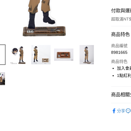
付款與運
超取滿NT$
付款方式
商品特色
信用卡一
商品編號
8981665
超商取貨
商品特色
LINE Pay
加入會
1點紅
Apple Pay
悠遊付
商品相關分
Google Pa
📌依動漫作品
ATM付款
分享
的戰區-
貨到付款
🏆 BON