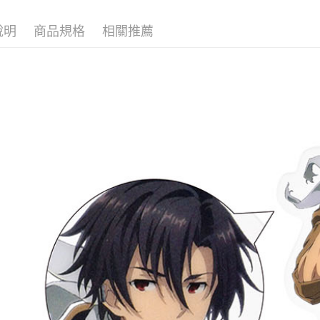
■文具/吊
運送方式
⭐現貨商品
說明
商品規格
相關推薦
全家取貨
每筆NT$6
付款後全
每筆NT$6
(不開放使
每筆NT$9,
7-11取貨
每筆NT$6
付款後7-1
每筆NT$6
宅配-木棉
每筆NT$1