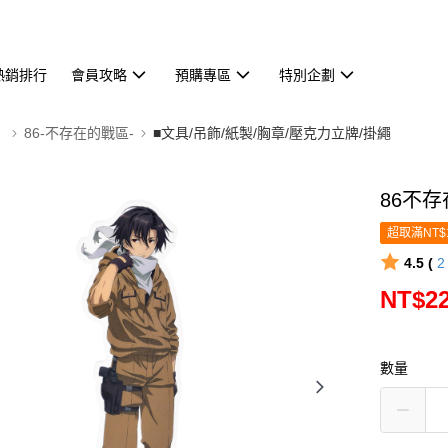
熱銷排行
會員攻略
預購專區
特別企劃
】
86-不存在的戰區-
■文具/吊飾/紙製/胸章/壓克力立牌/掛繩
86不存
超取滿NT$
4.5 (
NT$2
數量