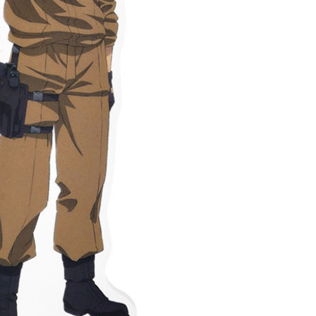
(澎湖/金門/馬祖)-木棉花樂園專用
20
貨到付款
50