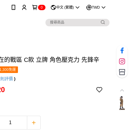
0
中文 (繁體)
TWD
在的戰區 C款 立牌 角色壓克力 先鋒辛
1,300免運
2
則評價
)
20