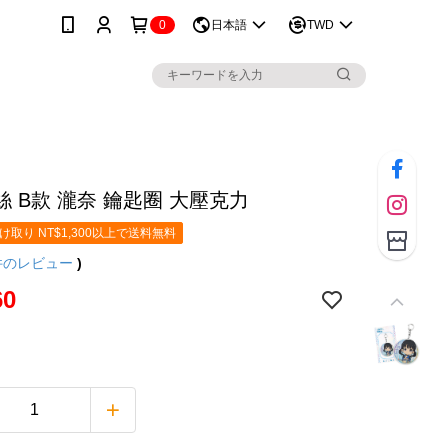
0
日本語
TWD
 B款 瀧奈 鑰匙圈 大壓克力
取り NT$1,300以上で送料無料
件のレビュー
)
60