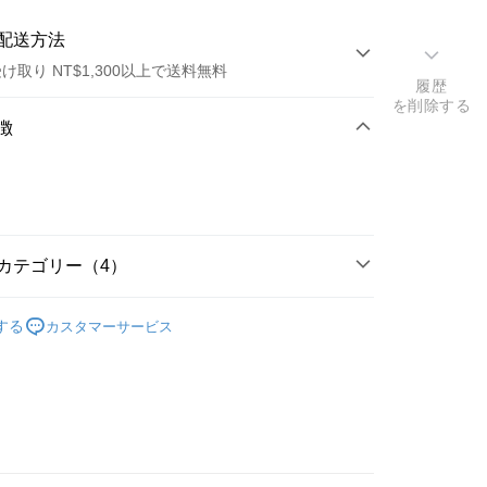
配送方法
け取り NT$1,300以上で送料無料
履歴
を削除する
方法
徴
カード1回払い
店頭代金引換
カテゴリー（4）
搜尋▐ All Anime Works
【2-4字部】
莉可麗絲
t
する
カスタマーサービス
coil
■文具/吊飾/紙製/胸章/壓克力立牌/掛繩
y
US▐ 適用折價券專區
飾/紙製/胸章/壓克力立牌/掛繩
專區⭐