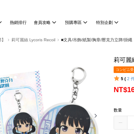
熱銷排行
會員攻略
預購專區
特別企劃
部】
莉可麗絲 Lycoris Recoil
■文具/吊飾/紙製/胸章/壓克力立牌/掛繩
莉可麗絲
コンビニ受け
5 (
2
NT$1
数量