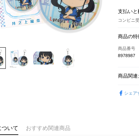
支払いと
コンビニ受
お支払い
商品の特
クレジット
商品番号
8978987
コンビニ
LINE Pay
商品関連
Apple Pay
📌依動漫作品
Easy Walle
シェア
Lycoris Re
Google Pa
🏆 BON
■文具/吊
ATM払い
⭐現貨商品
代金引換
について
おすすめ関連商品