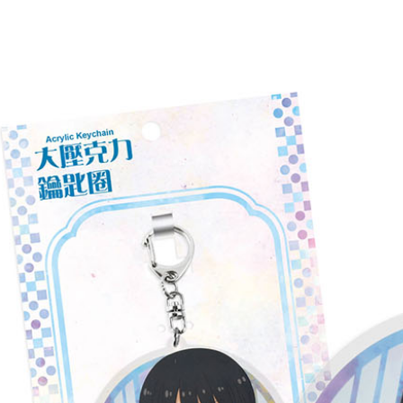
配送方法
全家取貨
配送毎にNT
付款後全
配送毎にNT
(不開放使
配送毎にNT
7-11取貨
配送毎にNT
付款後7-1
配送毎にNT
宅配-木棉
配送毎にNT
宅配-離島