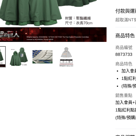
付款與運
超取滿NT$
付款方式
商品特色
信用卡一
商品編號
8873733
超商取貨
商品特色
LINE Pay
加入會
1點紅
Apple Pay
(特殊
悠遊付
銷售重點
加入會員+
Google Pa
1點紅利點
ATM付款
(特殊/預
貨到付款