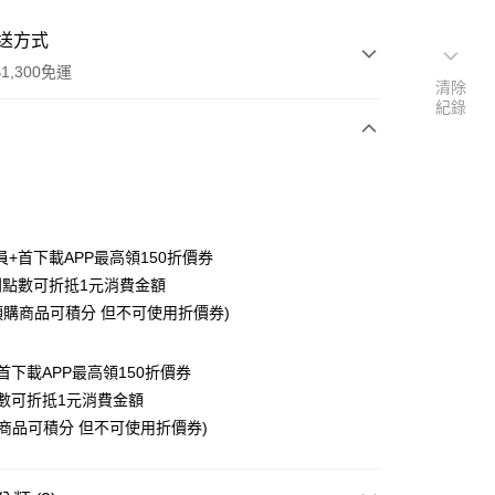
送方式
1,300免運
清除
紀錄
次付款
付款
員+首下載APP最高領150折價券
利點數可折抵1元消費金額
/預購商品可積分 但不可使用折價券)
首下載APP最高領150折價券
y
數可折抵1元消費金額
購商品可積分 但不可使用折價券)