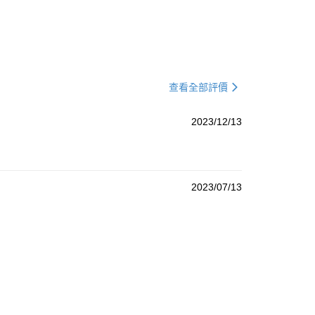
(澎湖/金門/馬祖)-木棉花樂園專用
20
貨到付款
50
查看全部評價
2023/12/13
2023/07/13