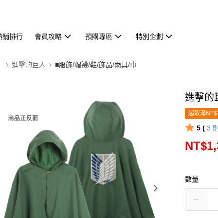
熱銷排行
會員攻略
預購專區
特別企劃
】
進擊的巨人
■服飾/帽襪/鞋/飾品/雨具/巾
進擊的
超取滿NT$
5 (
3
NT$1,
數量