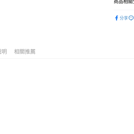
商品相關分
運送方式
📌依動漫作品
分享
人
■服飾
全家取貨
每筆NT$6
■服飾/帽襪
付款後全
每筆NT$6
說明
相關推薦
(不開放使
每筆NT$9,
7-11取貨
每筆NT$6
付款後7-1
每筆NT$6
宅配-木棉
每筆NT$1