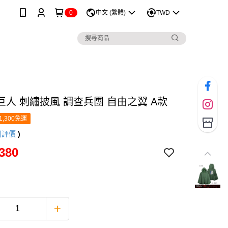
0
中文 (繁體)
TWD
巨人 刺繡披風 調查兵團 自由之翼 A款
1,300免運
則評價
)
380