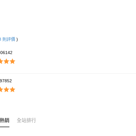
宅配-離島
每筆NT$2
黑貓宅配-
每筆NT$1
3
則評價
)
906142
97852
熱銷
全站排行