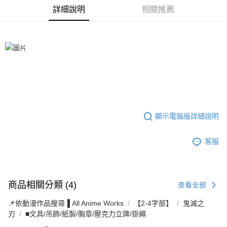
詳細說明
相關推薦
悠遊付
Google Pay
ATM付款
貨到付款
運送方式
全家取貨付款
顯示電腦版詳細說明
每筆NT$65，滿NT$1,300(含以上)免運費
客服
付款後全家取貨
每筆NT$65，滿NT$1,300(含以上)免運費
(不開放使用，請勿選取）
商品相關分類 (4)
查看全部
每筆NT$9,999
📌依動漫作品搜尋▐ All Anime Works
【2-4字部】
鬼滅之
7-11取貨付款
刃
■文具/吊飾/紙製/胸章/壓克力立牌/掛繩
每筆NT$65，滿NT$1,300(含以上)免運費