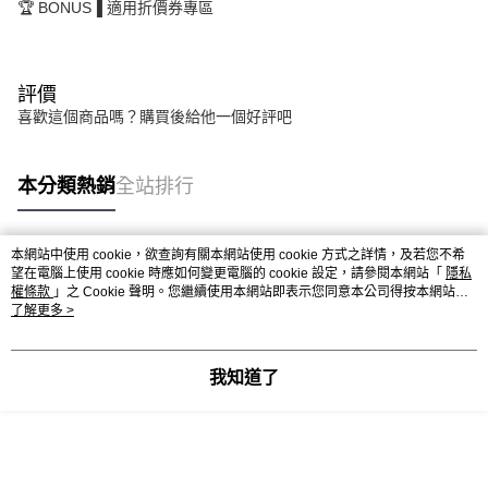
🏆 BONUS▐ 適用折價券專區
付款後7-11取貨
每筆NT$65，滿NT$1,300(含以上)免運費
評價
宅配-木棉花樂園專用
喜歡這個商品嗎？購買後給他一個好評吧
每筆NT$100，滿NT$1,300(含以上)免運費
宅配-離島(澎湖/金門/馬祖)-木棉花樂園專用
本分類熱銷
全站排行
每筆NT$220
黑貓宅配-貨到付款
本網站中使用 cookie，欲查詢有關本網站使用 cookie 方式之詳情，及若您不希
熱門標籤
每筆NT$150
望在電腦上使用 cookie 時應如何變更電腦的 cookie 設定，請參閱本網站「
隱私
權條款
」之 Cookie 聲明。您繼續使用本網站即表示您同意本公司得按本網站使
用條款之 Cookie 聲明使用 cookie。
了解更多 >
我知道了