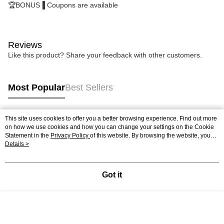
🏆BONUS▐ Coupons are available
Reviews
Like this product? Share your feedback with other customers.
Most Popular
Best Sellers
This site uses cookies to offer you a better browsing experience. Find out more
Popular Tags
on how we use cookies and how you can change your settings on the Cookie
Statement in the
Privacy Policy
of this website. By browsing the website, you
agree to our use of cookies as described in our Cookie Statement.
Details >
Got it