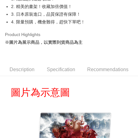
2. 精美的畫架！收藏加倍價值！
Easy Wallet
3. 日本原裝進口，品質保證有保障！
Google Pay
4. 限量預購，機會難得，趕快下單吧！
ATM Transfer
Product Highlights
Cash on Delivery
※圖片為展示商品，以實際到貨商品為主
Shipping Method
全家取貨付款
Description
Specification
Recommendations
NT$65/order | Free shipping on orders of NT$1,300 or more
付款後全家取貨
圖片為示意圖
NT$65/order | Free shipping on orders of NT$1,300 or more
(不開放使用，請勿選取）
NT$9,999/order
7-11取貨付款
NT$65/order | Free shipping on orders of NT$1,300 or more