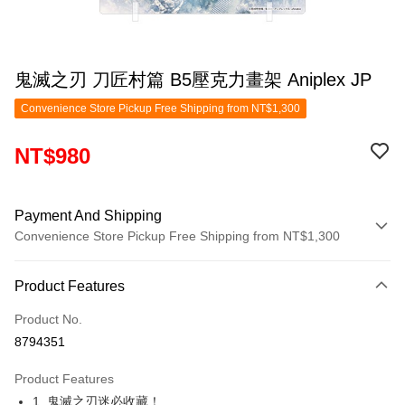
鬼滅之刃 刀匠村篇 B5壓克力畫架 Aniplex JP
Convenience Store Pickup Free Shipping from NT$1,300
NT$980
Payment And Shipping
Convenience Store Pickup Free Shipping from NT$1,300
Payment Method
Product Features
Credit Card (Full Payment)
Product No.
Convenience Store Pickup and Pay
8794351
LINE Pay
Product Features
Apple Pay
1. 鬼滅之刃迷必收藏！