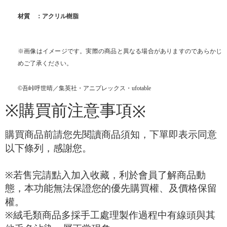
材質 ：アクリル樹脂
※画像はイメージです。実際の商品と異なる場合がありますのであらかじ
めご了承ください。
©吾峠呼世晴／集英社・アニプレックス・ufotable
購買前注意事項
※
※
購買商品前請您先閱讀商品須知，下單即表示同意
以下條列，感謝您。
※
若售完請點入加入收藏，利於會員了解商品動
態，本功能無法保證您的優先購買權、及價格保留
權。
※
絨毛類商品多採手工處理製作過程中有線頭與其