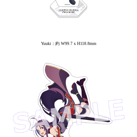
Yuuki：約 W99.7 x H118.8mm