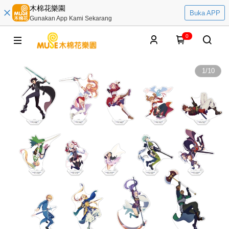
木棉花樂園
Buka APP
Gunakan App Kami Sekarang
0
1
/
10