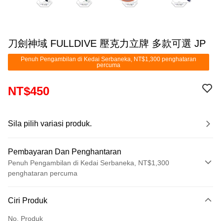
刀劍神域 FULLDIVE 壓克力立牌 多款可選 JP
Penuh Pengambilan di Kedai Serbaneka, NT$1,300 penghataran
percuma
NT$450
Sila pilih variasi produk.
Pembayaran Dan Penghantaran
Penuh Pengambilan di Kedai Serbaneka, NT$1,300
penghataran percuma
Kaedah Pembayaran
Ciri Produk
Kad Kredit (Bayaran Penuh)
No. Produk