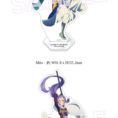
Mito：約 W91.8 x H155.2mm