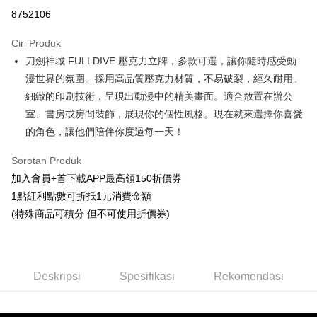
Pengambilan di Kedai Serbaneka
8752106
LINE Pay
Ciri Produk
Apple Pay
刀劍神域 FULLDIVE 壓克力立牌，多款可選，讓你隨時感受動
漫世界的氛圍。採用高品質壓克力材質，不易破裂，經久耐用。
Easy Wallet
細緻的印刷技術，呈現出動漫中的精美畫面。適合放置在辦公
Google Pay
室、書房或房間裝飾，展現你的個性風格。現在就來選擇你喜愛
的角色，讓他們陪伴你度過每一天！
Pemindahan ATM
Tunai semasa Penghantaran
Sorotan Produk
加入會員+首下載APP最高領150折價券
Pilihan Penghantaran
1點紅利點數可折抵1元消費金額
(特殊商品可積分 但不可使用折價券)
全家取貨付款
NT$65/pesanan | Penghantaran percuma untuk pesanan
NT$1,300 atau lebih
Deskripsi
Spesifikasi
Rekomendasi
付款後全家取貨
NT$65/pesanan | Penghantaran percuma untuk pesanan
NT$1,300 atau lebih