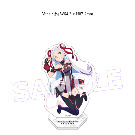
Yuna：約 W64.3 x H87.2mm