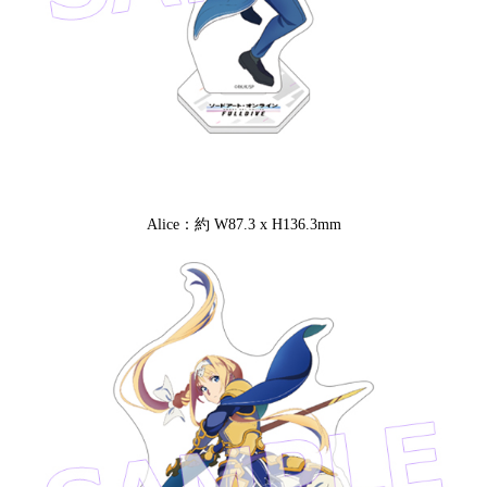
Alice：約 W87.3 x H136.3mm