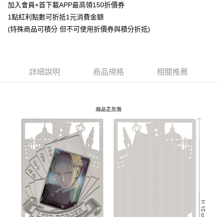
Apple Pay
加入會員+首下載APP最高領150折價券
1點紅利點數可折抵1元消費金額
悠遊付
(特殊商品可積分 但不可使用折價券與積分折抵)
Google Pay
ATM付款
詳細說明
商品規格
相關推薦
貨到付款
運送方式
全家取貨付款
每筆NT$65，滿NT$1,300(含以上)免運費
付款後全家取貨
每筆NT$65，滿NT$1,300(含以上)免運費
(不開放使用，請勿選取）
每筆NT$9,999
7-11取貨付款