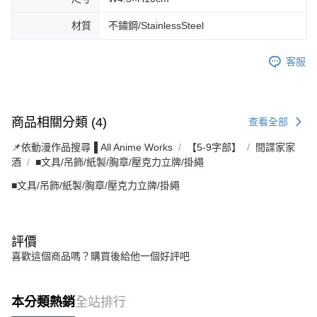
材質
不鏽鋼/StainlessSteel
客服
商品相關分類 (4)
查看全部
📌依動漫作品搜尋▐ All Anime Works
【5-9字部】
間諜家家
酒
■文具/吊飾/紙製/胸章/壓克力立牌/掛繩
■文具/吊飾/紙製/胸章/壓克力立牌/掛繩
評價
喜歡這個商品嗎？購買後給他一個好評吧
本分類熱銷
全站排行