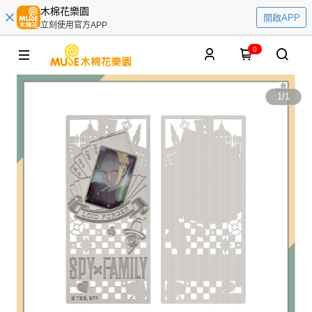
木棉花樂園
開啟APP
立刻使用官方APP
0
1
/
1