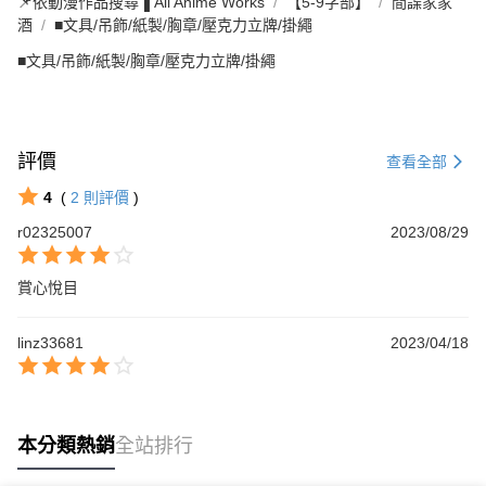
📌依動漫作品搜尋▐ All Anime Works
【5-9字部】
間諜家家
酒
■文具/吊飾/紙製/胸章/壓克力立牌/掛繩
■文具/吊飾/紙製/胸章/壓克力立牌/掛繩
評價
查看全部
4
(
2
則評價
)
r02325007
2023/08/29
賞心悅目
linz33681
2023/04/18
本分類熱銷
全站排行