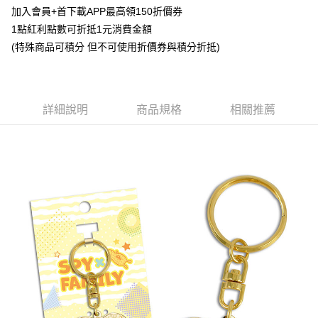
Apple Pay
加入會員+首下載APP最高領150折價券
1點紅利點數可折抵1元消費金額
悠遊付
(特殊商品可積分 但不可使用折價券與積分折抵)
Google Pay
ATM付款
詳細說明
商品規格
相關推薦
貨到付款
運送方式
全家取貨付款
每筆NT$65，滿NT$1,300(含以上)免運費
付款後全家取貨
每筆NT$65，滿NT$1,300(含以上)免運費
(不開放使用，請勿選取）
每筆NT$9,999
7-11取貨付款