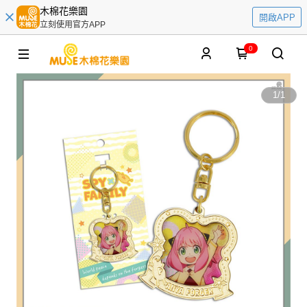
木棉花樂園
開啟APP
立刻使用官方APP
0
1
/
1