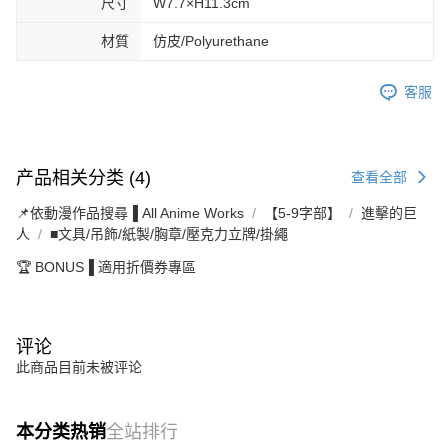
尺寸
W7.7×H11.3cm
材質
仿皮/Polyurethane
客服
产品相关分类 (4)
查看全部
📌依動漫作品搜尋▐ All Anime Works
【5-9字部】
進擊的巨
人
■文具/吊飾/紙製/胸章/壓克力立牌/掛繩
🏆 BONUS▐ 適用折價券專區
评论
此商品目前未被评论
本分类热销
全站排行