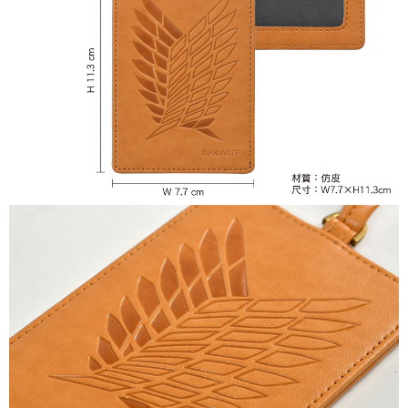
付款後7-11取貨
每笔NT$65，满NT$1,300(含以上)免运费
宅配-木棉花樂園專用
每笔NT$100，满NT$1,300(含以上)免运费
宅配-離島(澎湖/金門/馬祖)-木棉花樂園專用
每笔NT$220
黑貓宅配-貨到付款
每笔NT$150