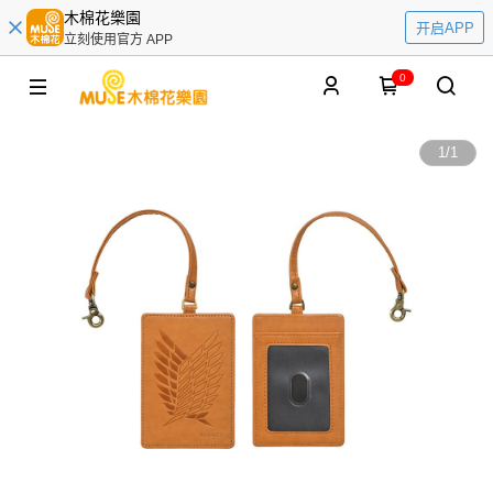
木棉花樂園
开启APP
立刻使用官方 APP
0
1
/
1