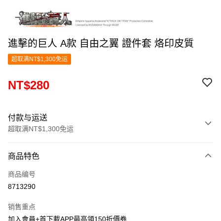
進擊的巨人 A款 自由之翼 證件套 烙印皮質
超取满NT$1,300免运
NT$280
付款与运送
超取满NT$1,300免运
付款方式
商品特色
信用卡一次付款
商品编号
超商取货付款
8713290
LINE Pay
销售重点
Apple Pay
加入會員+首下載APP最高領150折價券