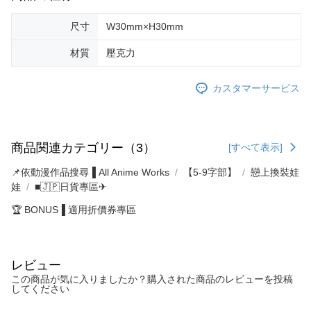
尺寸
W30mm×H30mm
材質
壓克力
カスタマーサービス
商品関連カテゴリー（3）
[すべて表示]
📌依動漫作品搜尋▐ All Anime Works
【5-9字部】
戀上換裝娃
娃
■🇯🇵日貨專區✈
🏆 BONUS▐ 適用折價券專區
レビュー
この商品が気に入りましたか？購入された商品のレビューを投稿
してください