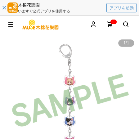
木棉花樂園
アプリを起動
いますぐ公式アプリを使用する
0
1
/
1