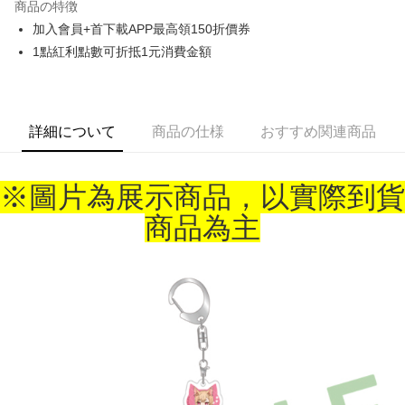
商品の特徴
Apple Pay
加入會員+首下載APP最高領150折價券
1點紅利點數可折抵1元消費金額
Easy Wallet
Google Pay
ATM払い
詳細について
商品の仕様
おすすめ関連商品
代金引換
※圖片為展示商品，以實際到貨
配送方法
商品為主
全家取貨付款
配送毎にNT$65、NT$1,300以上で送料無料
付款後全家取貨
配送毎にNT$65、NT$1,300以上で送料無料
(不開放使用，請勿選取）
配送毎にNT$9,999
7-11取貨付款