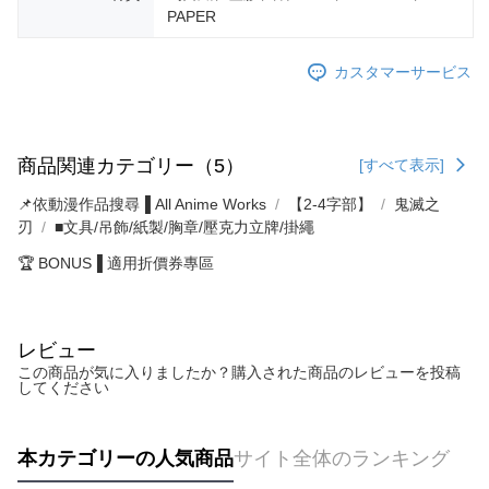
PAPER
カスタマーサービス
商品関連カテゴリー（5）
[すべて表示]
📌依動漫作品搜尋▐ All Anime Works
【2-4字部】
鬼滅之
刃
■文具/吊飾/紙製/胸章/壓克力立牌/掛繩
🏆 BONUS▐ 適用折價券專區
レビュー
この商品が気に入りましたか？購入された商品のレビューを投稿
してください
本カテゴリーの人気商品
サイト全体のランキング