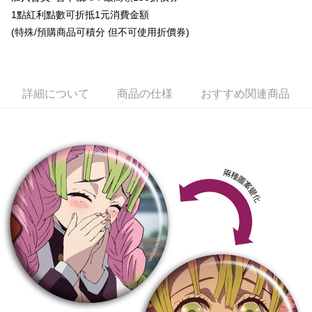
1點紅利點數可折抵1元消費金額
Easy Wallet
(特殊/預購商品可積分 但不可使用折價券)
Google Pay
ATM払い
詳細について
商品の仕様
おすすめ関連商品
代金引換
配送方法
全家取貨付款
配送毎にNT$65、NT$1,300以上で送料無料
付款後全家取貨
配送毎にNT$65、NT$1,300以上で送料無料
(不開放使用，請勿選取）
配送毎にNT$9,999
7-11取貨付款
配送毎にNT$65、NT$1,300以上で送料無料