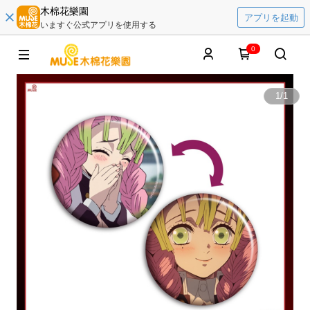
木棉花樂園
アプリを起動
いますぐ公式アプリを使用する
0
1
/
1