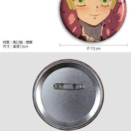
付款後7-11取貨
配送毎にNT$65、NT$1,300以上で送料無料
宅配-木棉花樂園專用
配送毎にNT$100、NT$1,300以上で送料無料
宅配-離島(澎湖/金門/馬祖)-木棉花樂園專用
配送毎にNT$220
黑貓宅配-貨到付款
配送毎にNT$150
✈️ 海外配送
送料を確認