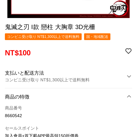
鬼滅之刃 I款 戀柱 大胸章 3D光柵
コンビニ受け取り NT$1,300以上で送料無料
国・地域配送
NT$100
支払いと配送方法
コンビニ受け取り NT$1,300以上で送料無料
お支払い方法
商品の特徴
クレジットカード1回払い
商品番号
コンビニ店頭代金引換
8660542
LINE Pay
セールスポイント
Apple Pay
加入會員+首下載APP最高領150折價券